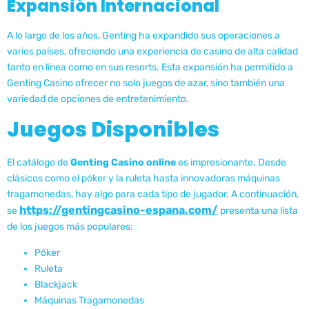
Expansión Internacional
A lo largo de los años, Genting ha expandido sus operaciones a
varios países, ofreciendo una experiencia de casino de alta calidad
tanto en línea como en sus resorts. Esta expansión ha permitido a
Genting Casino ofrecer no solo juegos de azar, sino también una
variedad de opciones de entretenimiento.
Juegos Disponibles
El catálogo de
Genting Casino online
es impresionante. Desde
clásicos como el póker y la ruleta hasta innovadoras máquinas
tragamonedas, hay algo para cada tipo de jugador. A continuación,
https://gentingcasino-espana.com/
se
presenta una lista
de los juegos más populares:
Póker
Ruleta
Blackjack
Máquinas Tragamonedas