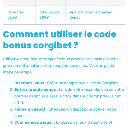
Bonus de
50% jusqu’à
Applicable sur le premier
dépôt
200€
dépôt
Comment utiliser le code
bonus corgibet ?
Utiliser le
code bonus corgibet
est un processus simple qui peut
grandement améliorer votre expérience de jeu. Voici un guide
étape par étape :
Inscrivez-vous
: Créez un compte sur le site de Corgibet.
Entrez le code bonus
: Lors de votre inscription ou de votre
premier dépôt, saisissez le code dans le champ prévu à cet
effet.
Faites un dépôt
: Effectuez un dépôt pour activer votre
bonus.
Commencez à jouer
: Explorez les jeux disponibles et