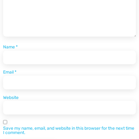
Name
*
Email
*
Website
Save my name, email, and website in this browser for the next time
I comment.