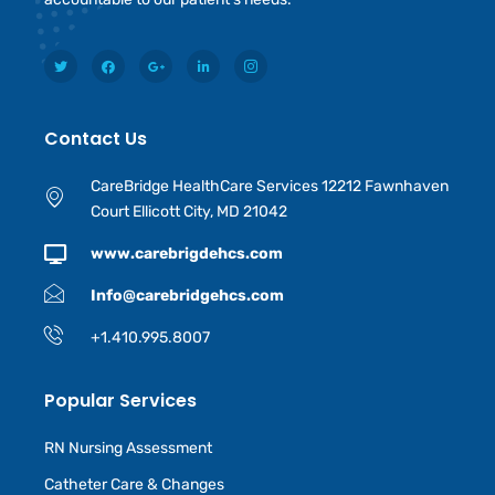
Contact Us
CareBridge HealthCare Services 12212 Fawnhaven
Court Ellicott City, MD 21042
www.carebrigdehcs.com
Info@carebridgehcs.com
+1.410.995.8007
Popular Services
RN Nursing Assessment
Catheter Care & Changes