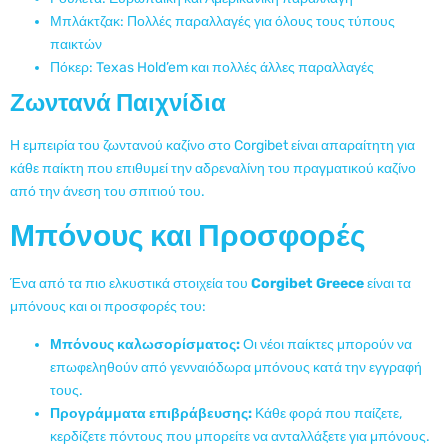
Μπλάκτζακ: Πολλές παραλλαγές για όλους τους τύπους
παικτών
Πόκερ: Texas Hold’em και πολλές άλλες παραλλαγές
Ζωντανά Παιχνίδια
Η εμπειρία του ζωντανού καζίνο στο Corgibet είναι απαραίτητη για
κάθε παίκτη που επιθυμεί την αδρεναλίνη του πραγματικού καζίνο
από την άνεση του σπιτιού του.
Μπόνους και Προσφορές
Ένα από τα πιο ελκυστικά στοιχεία του
Corgibet Greece
είναι τα
μπόνους και οι προσφορές του:
Μπόνους καλωσορίσματος:
Οι νέοι παίκτες μπορούν να
επωφεληθούν από γενναιόδωρα μπόνους κατά την εγγραφή
τους.
Προγράμματα επιβράβευσης:
Κάθε φορά που παίζετε,
κερδίζετε πόντους που μπορείτε να ανταλλάξετε για μπόνους.