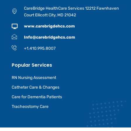
CareBridge HealthCare Services 12212 Fawnhaven
Court Ellicott City, MD 21042
www.carebrigdehcs.com
Info@carebridgehcs.com
+1.410.995.8007
Popular Services
RN Nursing Assessment
Catheter Care & Changes
Care for Dementia Patients
Tracheostomy Care