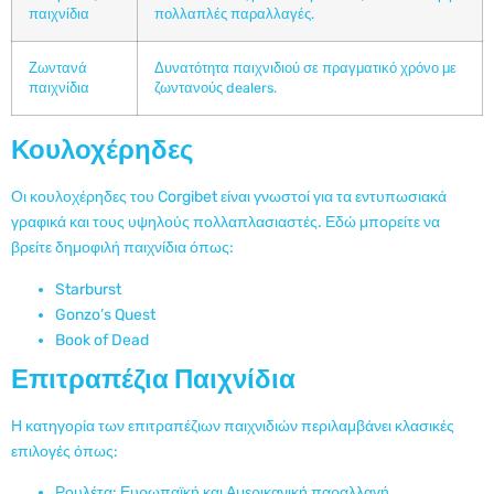
παιχνίδια
πολλαπλές παραλλαγές.
Ζωντανά
Δυνατότητα παιχνιδιού σε πραγματικό χρόνο με
παιχνίδια
ζωντανούς dealers.
Κουλοχέρηδες
Οι κουλοχέρηδες του Corgibet είναι γνωστοί για τα εντυπωσιακά
γραφικά και τους υψηλούς πολλαπλασιαστές. Εδώ μπορείτε να
βρείτε δημοφιλή παιχνίδια όπως:
Starburst
Gonzo’s Quest
Book of Dead
Επιτραπέζια Παιχνίδια
Η κατηγορία των επιτραπέζιων παιχνιδιών περιλαμβάνει κλασικές
επιλογές όπως:
Ρουλέτα: Ευρωπαϊκή και Αμερικανική παραλλαγή