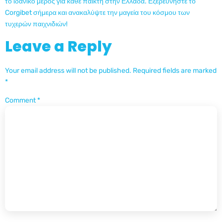
το ιδανικό μέρος για κάθε παίκτη στην Ελλάδα. Εξερευνήστε το
Corgibet σήμερα και ανακαλύψτε την μαγεία του κόσμου των
τυχερών παιχνιδιών!
Leave a Reply
Your email address will not be published.
Required fields are marked
*
Comment
*