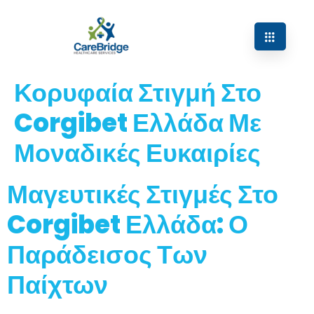
Κορυφαία Στιγμή Στο
Corgibet Ελλάδα Με
Μοναδικές Ευκαιρίες
Μαγευτικές Στιγμές Στο
Corgibet Ελλάδα: Ο
Παράδεισος Των
Παίχτων