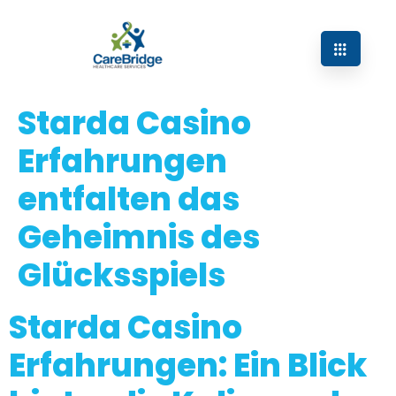
Starda Casino
Erfahrungen
entfalten das
Geheimnis des
Glücksspiels
Starda Casino
Erfahrungen: Ein Blick