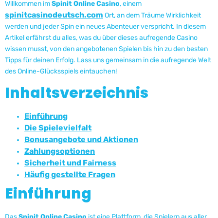
Willkommen im
Spinit Online Casino
, einem
spinitcasinodeutsch.com
Ort, an dem Träume Wirklichkeit
werden und jeder Spin ein neues Abenteuer verspricht. In diesem
Artikel erfährst du alles, was du über dieses aufregende Casino
wissen musst, von den angebotenen Spielen bis hin zu den besten
Tipps für deinen Erfolg. Lass uns gemeinsam in die aufregende Welt
des Online-Glücksspiels eintauchen!
Inhaltsverzeichnis
Einführung
Die Spielevielfalt
Bonusangebote und Aktionen
Zahlungsoptionen
Sicherheit und Fairness
Häufig gestellte Fragen
Einführung
Das
Spinit Online Casino
ist eine Plattform, die Spielern aus aller