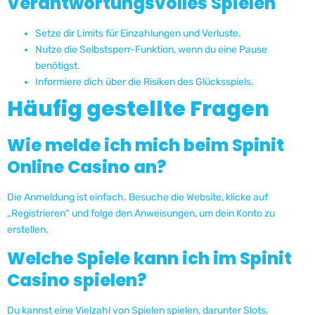
Verantwortungsvolles Spielen
Setze dir Limits für Einzahlungen und Verluste.
Nutze die Selbstsperr-Funktion, wenn du eine Pause
benötigst.
Informiere dich über die Risiken des Glücksspiels.
Häufig gestellte Fragen
Wie melde ich mich beim Spinit
Online Casino an?
Die Anmeldung ist einfach. Besuche die Website, klicke auf
„Registrieren“ und folge den Anweisungen, um dein Konto zu
erstellen.
Welche Spiele kann ich im Spinit
Casino spielen?
Du kannst eine Vielzahl von Spielen spielen, darunter Slots,