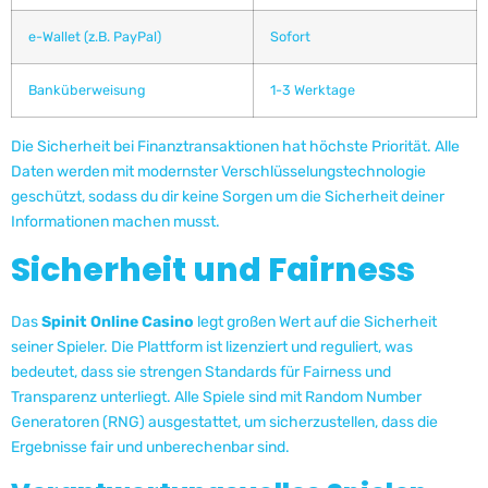
e-Wallet (z.B. PayPal)
Sofort
Banküberweisung
1-3 Werktage
Die Sicherheit bei Finanztransaktionen hat höchste Priorität. Alle
Daten werden mit modernster Verschlüsselungstechnologie
geschützt, sodass du dir keine Sorgen um die Sicherheit deiner
Informationen machen musst.
Sicherheit und Fairness
Das
Spinit Online Casino
legt großen Wert auf die Sicherheit
seiner Spieler. Die Plattform ist lizenziert und reguliert, was
bedeutet, dass sie strengen Standards für Fairness und
Transparenz unterliegt. Alle Spiele sind mit Random Number
Generatoren (RNG) ausgestattet, um sicherzustellen, dass die
Ergebnisse fair und unberechenbar sind.