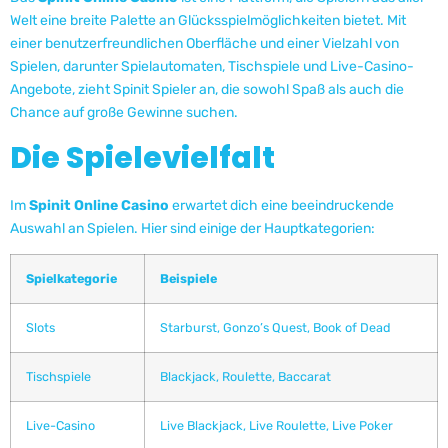
Welt eine breite Palette an Glücksspielmöglichkeiten bietet. Mit
einer benutzerfreundlichen Oberfläche und einer Vielzahl von
Spielen, darunter Spielautomaten, Tischspiele und Live-Casino-
Angebote, zieht Spinit Spieler an, die sowohl Spaß als auch die
Chance auf große Gewinne suchen.
Die Spielevielfalt
Im
Spinit Online Casino
erwartet dich eine beeindruckende
Auswahl an Spielen. Hier sind einige der Hauptkategorien:
Spielkategorie
Beispiele
Slots
Starburst, Gonzo’s Quest, Book of Dead
Tischspiele
Blackjack, Roulette, Baccarat
Live-Casino
Live Blackjack, Live Roulette, Live Poker