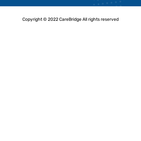
Copyright © 2022 CareBridge All rights reserved