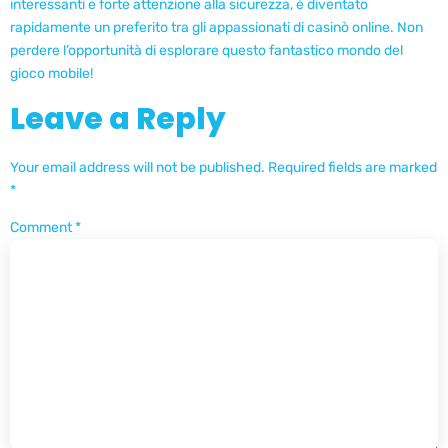
interessanti e forte attenzione alla sicurezza, è diventato
rapidamente un preferito tra gli appassionati di casinò online. Non
perdere l’opportunità di esplorare questo fantastico mondo del
gioco mobile!
Leave a Reply
Your email address will not be published.
Required fields are marked
*
Comment
*