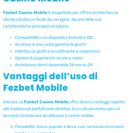
Fezbet Casino Mobile
è progettato per offrire un’interfaccia
utente intuitiva e facile da navigare. Alcune delle sue
caratteristiche principali includono:
Compatibilità con dispositivi Android e iOS
Accesso a una vasta gamma di giochi
Interfaccia grafica accattivante e responsiva
Opzioni di pagamento sicure e veloci
Assistenza clienti disponibile 24 ore su 24
Vantaggi dell’uso di
Fezbet Mobile
Giocare su
Fezbet Casino Mobile
offre diversi vantaggi rispetto
alle tradizionali piattaforme desktop. Ecco alcuni motivi per cui
dovresti considerare di utilizzare il casinò mobile:
Flessibilità:
Gioca quando e dove vuoi, senza dover essere