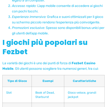
legato a un computer.
Accesso rapido:
L’app mobile consente di accedere ai giochi
con pochi tocchi.
Esperienza immersiva:
Grafica e suoni ottimizzati per il gioco
su schermo piccolo rendono l’esperienza più coinvolgente.
Promozioni esclusive:
Spesso sono disponibili bonus unici per
gli utenti dell’app mobile.
I giochi più popolari su
Fezbet
La varietà dei giochi è uno dei punti di forza di
Fezbet Casino
Mobile
. Gli utenti possono scegliere tra numerosi generi, tra cui:
Tipo di Gioco
Esempi
Caratteristiche
Slot
Book of Dead,
Gioco veloce, grandi
Starburst
jackpot