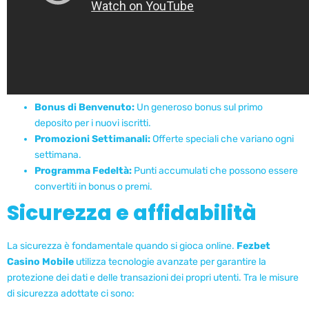
Bonus di Benvenuto:
Un generoso bonus sul primo
deposito per i nuovi iscritti.
Promozioni Settimanali:
Offerte speciali che variano ogni
settimana.
Programma Fedeltà:
Punti accumulati che possono essere
convertiti in bonus o premi.
Sicurezza e affidabilità
La sicurezza è fondamentale quando si gioca online.
Fezbet
Casino Mobile
utilizza tecnologie avanzate per garantire la
protezione dei dati e delle transazioni dei propri utenti. Tra le misure
di sicurezza adottate ci sono: