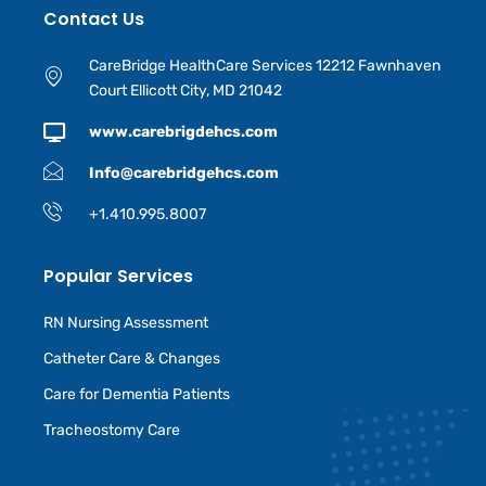
Contact Us
CareBridge HealthCare Services 12212 Fawnhaven
Court Ellicott City, MD 21042
www.carebrigdehcs.com
Info@carebridgehcs.com
+1.410.995.8007
Popular Services
RN Nursing Assessment
Catheter Care & Changes
Care for Dementia Patients
Tracheostomy Care