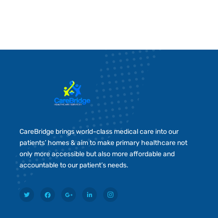
CareBridge brings world-class medical care into our
patients’ homes & aim to make primary healthcare not
only more accessible but also more affordable and
accountable to our patient’s needs.