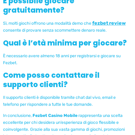
È possibile giocare
gratuitamente?
fezbet review
Sì, molti giochi offrono una modalità demo che
consente di provare senza scommettere denaro reale.
Qual è l’età minima per giocare?
È necessario avere almeno 18 anni per registrarsi e giocare su
Fezbet.
Come posso contattare il
supporto clienti?
Il supporto clienti è disponibile tramite chat dal vivo, email e
telefono per rispondere a tutte le tue domande.
In conclusione,
Fezbet Casino Mobile
rappresenta una scelta
eccellente per chi desidera un’esperienza di gioco flessibile e
coinvolgente. Grazie alla sua vasta gamma di giochi, promozioni