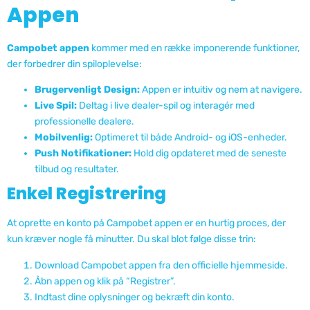
Appen
Campobet appen
kommer med en række imponerende funktioner,
der forbedrer din spiloplevelse:
Brugervenligt Design:
Appen er intuitiv og nem at navigere.
Live Spil:
Deltag i live dealer-spil og interagér med
professionelle dealere.
Mobilvenlig:
Optimeret til både Android- og iOS-enheder.
Push Notifikationer:
Hold dig opdateret med de seneste
tilbud og resultater.
Enkel Registrering
At oprette en konto på Campobet appen er en hurtig proces, der
kun kræver nogle få minutter. Du skal blot følge disse trin:
Download Campobet appen fra den officielle hjemmeside.
Åbn appen og klik på “Registrer”.
Indtast dine oplysninger og bekræft din konto.