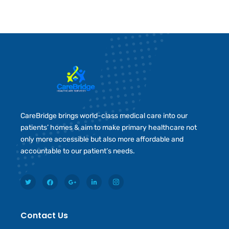
CareBridge brings world-class medical care into our
patients’ homes & aim to make primary healthcare not
only more accessible but also more affordable and
accountable to our patient’s needs.
Contact Us