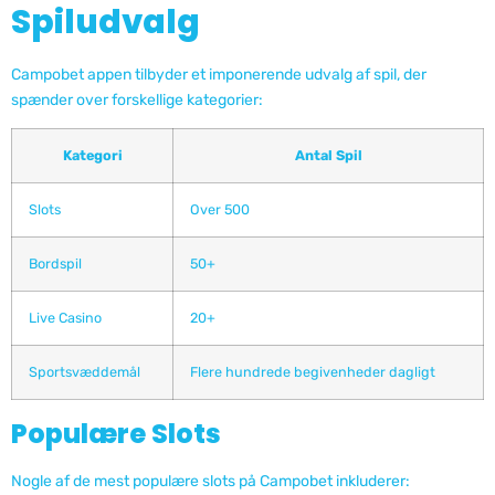
Spiludvalg
Campobet appen tilbyder et imponerende udvalg af spil, der
spænder over forskellige kategorier:
Kategori
Antal Spil
Slots
Over 500
Bordspil
50+
Live Casino
20+
Sportsvæddemål
Flere hundrede begivenheder dagligt
Populære Slots
Nogle af de mest populære slots på Campobet inkluderer: