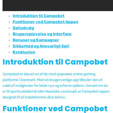
Introduktion til Campobet
Funktioner ved Campobet Appen
Spiludvalg
Brugeroplevelse og Interface
Bonuser og Kampagner
Sikkerhed og Ansvarligt Spil
Konklusion
Introduktion til Campobet
Campobet er blevet en af de mest populære online gaming
platforme i Danmark. Med sin brugervenlige app tilbyder den et
væld af muligheder for både nye og erfarne spillere. Uanset om du
er til sportsvæddemål eller klassiske casinospil, er Campobet appen
designet til at imødekomme dine behov.
Funktioner ved Campobet