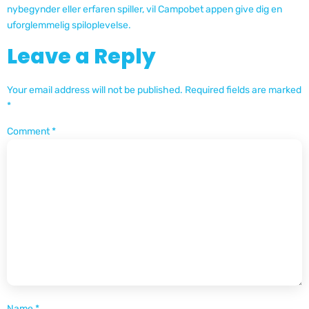
nybegynder eller erfaren spiller, vil Campobet appen give dig en
uforglemmelig spiloplevelse.
Leave a Reply
Your email address will not be published.
Required fields are marked
*
Comment
*
Name
*