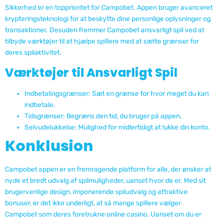
Sikkerhed er en topprioritet for Campobet. Appen bruger avanceret
krypteringsteknologi for at beskytte dine personlige oplysninger og
transaktioner. Desuden fremmer Campobet ansvarligt spil ved at
tilbyde værktøjer til at hjælpe spillere med at sætte grænser for
deres spilaktivitet.
Værktøjer til Ansvarligt Spil
Indbetalingsgrænser: Sæt en grænse for hvor meget du kan
indbetale.
Tidsgrænser: Begræns den tid, du bruger på appen.
Selvudelukkelse: Mulighed for midlertidigt at lukke din konto.
Konklusion
Campobet appen er en fremragende platform for alle, der ønsker at
nyde et bredt udvalg af spilmuligheder, uanset hvor de er. Med sit
brugervenlige design, imponerende spiludvalg og attraktive
bonuser, er det ikke underligt, at så mange spillere vælger
Campobet som deres foretrukne online casino. Uanset om du er