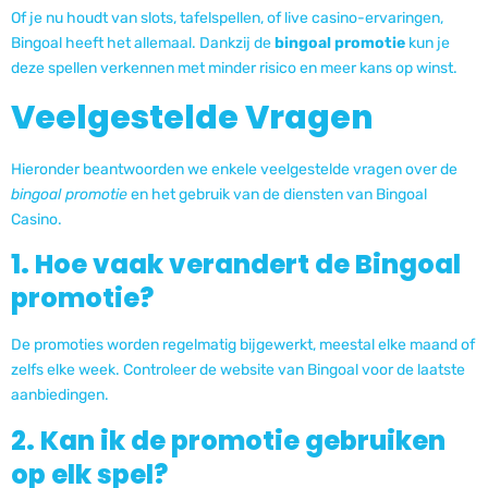
Of je nu houdt van slots, tafelspellen, of live casino-ervaringen,
Bingoal heeft het allemaal. Dankzij de
bingoal promotie
kun je
deze spellen verkennen met minder risico en meer kans op winst.
Veelgestelde Vragen
Hieronder beantwoorden we enkele veelgestelde vragen over de
bingoal promotie
en het gebruik van de diensten van Bingoal
Casino.
1. Hoe vaak verandert de Bingoal
promotie?
De promoties worden regelmatig bijgewerkt, meestal elke maand of
zelfs elke week. Controleer de website van Bingoal voor de laatste
aanbiedingen.
2. Kan ik de promotie gebruiken
op elk spel?