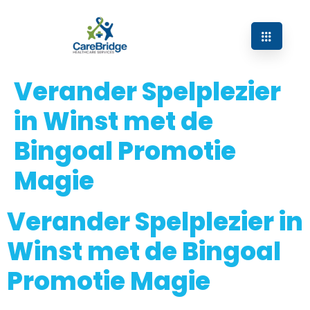
Verander Spelplezier
in Winst met de
Bingoal Promotie
Magie
Verander Spelplezier in
Winst met de Bingoal
Promotie Magie