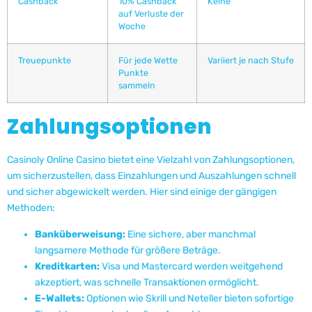
Cashback
10% Cashback
Keine
auf Verluste der
Woche
Treuepunkte
Für jede Wette
Variiert je nach Stufe
Punkte
sammeln
Zahlungsoptionen
Casinoly Online Casino bietet eine Vielzahl von Zahlungsoptionen,
um sicherzustellen, dass Einzahlungen und Auszahlungen schnell
und sicher abgewickelt werden. Hier sind einige der gängigen
Methoden:
Banküberweisung:
Eine sichere, aber manchmal
langsamere Methode für größere Beträge.
Kreditkarten:
Visa und Mastercard werden weitgehend
akzeptiert, was schnelle Transaktionen ermöglicht.
E-Wallets:
Optionen wie Skrill und Neteller bieten sofortige