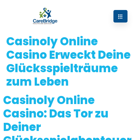
Casinoly Online
Casino Erweckt Deine
Glücksspielträume
zum Leben
Casinoly Online
Casino: Das Tor zu
Deiner