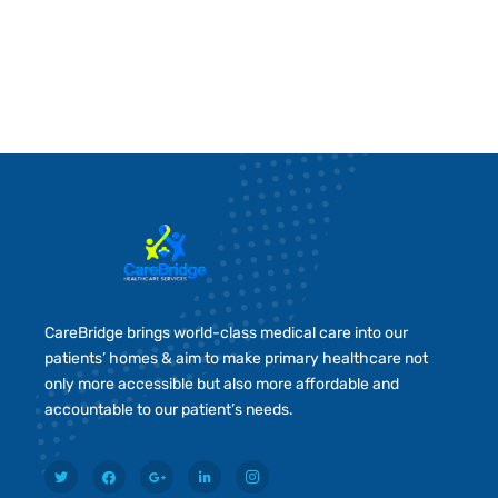
CareBridge brings world-class medical care into our
patients’ homes & aim to make primary healthcare not
only more accessible but also more affordable and
accountable to our patient’s needs.