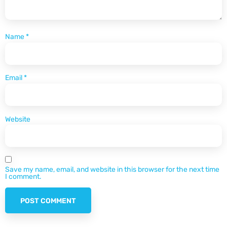
Name
*
Email
*
Website
Save my name, email, and website in this browser for the next time
I comment.