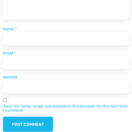
Name
*
Email
*
Website
Save my name, email, and website in this browser for the next time
I comment.