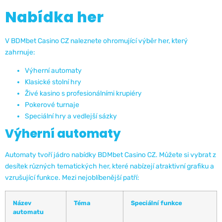
Nabídka her
V BDMbet Casino CZ naleznete ohromující výběr her, který
zahrnuje:
Výherní automaty
Klasické stolní hry
Živé kasino s profesionálními krupiéry
Pokerové turnaje
Speciální hry a vedlejší sázky
Výherní automaty
Automaty tvoří jádro nabídky BDMbet Casino CZ. Můžete si vybrat z
desítek různých tematických her, které nabízejí atraktivní grafiku a
vzrušující funkce. Mezi nejoblíbenější patří:
Název
Téma
Speciální funkce
automatu