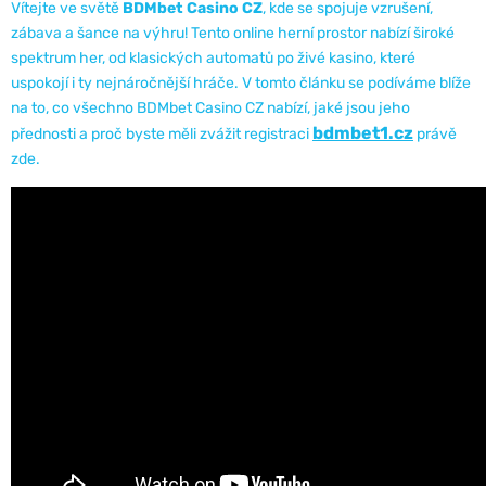
Vítejte ve světě
BDMbet Casino CZ
, kde se spojuje vzrušení,
zábava a šance na výhru! Tento online herní prostor nabízí široké
spektrum her, od klasických automatů po živé kasino, které
uspokojí i ty nejnáročnější hráče. V tomto článku se podíváme blíže
na to, co všechno BDMbet Casino CZ nabízí, jaké jsou jeho
bdmbet1.cz
přednosti a proč byste měli zvážit registraci
právě
zde.