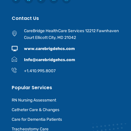
Contact Us
CareBridge HealthCare Services 12212 Fawnhaven
Court Ellicott City, MD 21042
www.carebrigdehcs.com
Info@carebridgehcs.com
+1.410.995.8007
Popular Services
RN Nursing Assessment
Catheter Care & Changes
Care for Dementia Patients
Tracheostomy Care