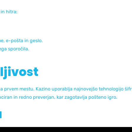
in hitra:
e, e-pošta in geslo.
ega sporočila.
ljivost
a prvem mestu. Kazino uporablja najnovejšo tehnologijo šifri
enciran in redno preverjan, kar zagotavlja pošteno igro.
a