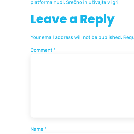
platforma nudi. Srečno in uživajte v igri!
Leave a Reply
Your email address will not be published.
Requ
Comment
*
Name
*