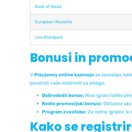
Book of Dead
European Roulette
Live Blackjack
Bonusi in promo
V
Playjonny online kazinoju
se zavedajo, kak
povečati vaše možnosti za zmago:
Dobrodošli bonus:
Novi igralci lahko pr
Redni promocijski bonusi:
Občasne akcij
Program zvestobe:
Za redne igralce, ki
Kako se registrir