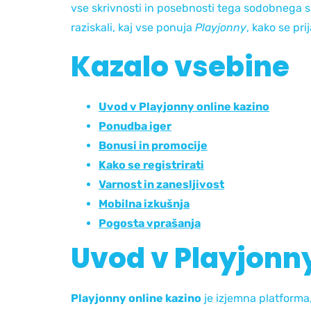
vse skrivnosti in posebnosti tega sodobnega s
raziskali, kaj vse ponuja
Playjonny
, kako se pri
Kazalo vsebine
Uvod v Playjonny online kazino
Ponudba iger
Bonusi in promocije
Kako se registrirati
Varnost in zanesljivost
Mobilna izkušnja
Pogosta vprašanja
Uvod v Playjonny
Playjonny online kazino
je izjemna platforma,