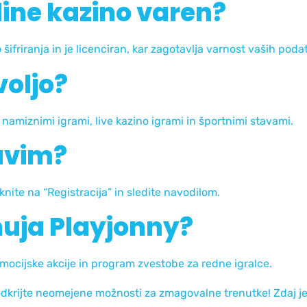
nline kazino varen?
ifriranja in je licenciran, kar zagotavlja varnost vaših poda
voljo?
i, namiznimi igrami, live kazino igrami in športnimi stavami.
javim?
iknite na “Registracija” in sledite navodilom.
uja Playjonny?
ocijske akcije in program zvestobe za redne igralce.
dkrijte neomejene možnosti za zmagovalne trenutke! Zdaj je p