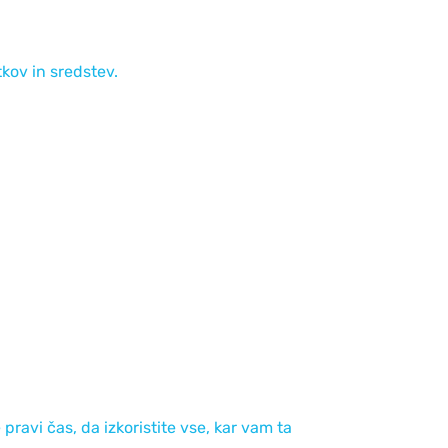
tkov in sredstev.
ravi čas, da izkoristite vse, kar vam ta