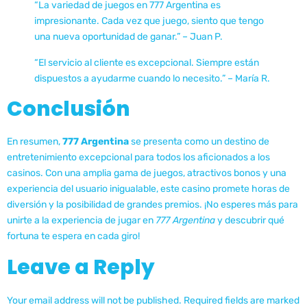
“La variedad de juegos en 777 Argentina es
impresionante. Cada vez que juego, siento que tengo
una nueva oportunidad de ganar.” – Juan P.
“El servicio al cliente es excepcional. Siempre están
dispuestos a ayudarme cuando lo necesito.” – María R.
Conclusión
En resumen,
777 Argentina
se presenta como un destino de
entretenimiento excepcional para todos los aficionados a los
casinos. Con una amplia gama de juegos, atractivos bonos y una
experiencia del usuario inigualable, este casino promete horas de
diversión y la posibilidad de grandes premios. ¡No esperes más para
unirte a la experiencia de jugar en
777 Argentina
y descubrir qué
fortuna te espera en cada giro!
Leave a Reply
Your email address will not be published.
Required fields are marked