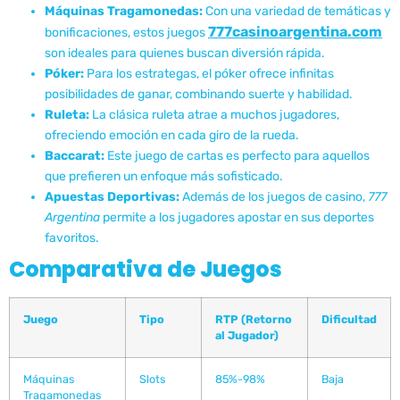
Máquinas Tragamonedas:
Con una variedad de temáticas y
777casinoargentina.com
bonificaciones, estos juegos
son ideales para quienes buscan diversión rápida.
Póker:
Para los estrategas, el póker ofrece infinitas
posibilidades de ganar, combinando suerte y habilidad.
Ruleta:
La clásica ruleta atrae a muchos jugadores,
ofreciendo emoción en cada giro de la rueda.
Baccarat:
Este juego de cartas es perfecto para aquellos
que prefieren un enfoque más sofisticado.
Apuestas Deportivas:
Además de los juegos de casino,
777
Argentina
permite a los jugadores apostar en sus deportes
favoritos.
Comparativa de Juegos
Juego
Tipo
RTP (Retorno
Dificultad
al Jugador)
Máquinas
Slots
85%-98%
Baja
Tragamonedas