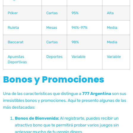
Póker
Cartas
95%
Alta
Ruleta
Mesas
94%-97%
Media
Baccarat
Cartas
98%
Media
Apuestas
Deportes
Variable
Variable
Deportivas
Bonos y Promociones
Una de las características que distingue a
777 Argentina
son sus
irresistibles bonos y promociones. Aquí te presento algunas de las
más destacadas:
Bonos de Bienvenida:
Al registrarte, puedes recibir un
atractivo bono que te permitirá probar varios juegos sin
arriesgar mucho de tu propio dinero.