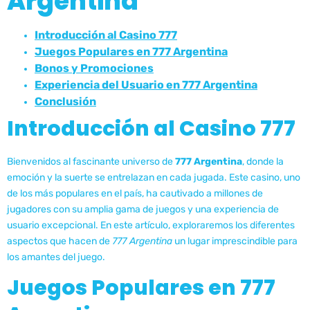
Argentina
Introducción al Casino 777
Juegos Populares en 777 Argentina
Bonos y Promociones
Experiencia del Usuario en 777 Argentina
Conclusión
Introducción al Casino 777
Bienvenidos al fascinante universo de
777 Argentina
, donde la
emoción y la suerte se entrelazan en cada jugada. Este casino, uno
de los más populares en el país, ha cautivado a millones de
jugadores con su amplia gama de juegos y una experiencia de
usuario excepcional. En este artículo, exploraremos los diferentes
aspectos que hacen de
777 Argentina
un lugar imprescindible para
los amantes del juego.
Juegos Populares en 777