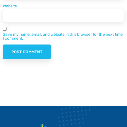
Website
Save my name, email, and website in this browser for the next time
I comment.