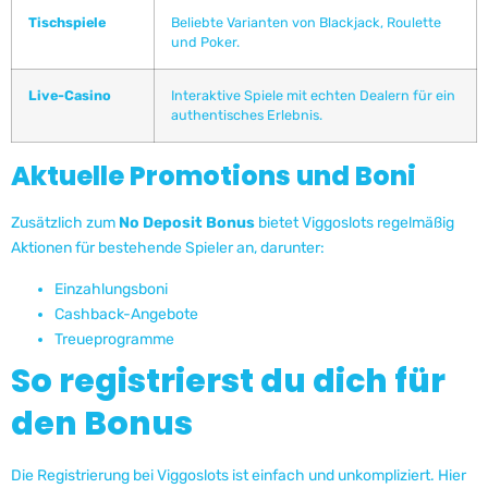
Tischspiele
Beliebte Varianten von Blackjack, Roulette
und Poker.
Live-Casino
Interaktive Spiele mit echten Dealern für ein
authentisches Erlebnis.
Aktuelle Promotions und Boni
Zusätzlich zum
No Deposit Bonus
bietet Viggoslots regelmäßig
Aktionen für bestehende Spieler an, darunter:
Einzahlungsboni
Cashback-Angebote
Treueprogramme
So registrierst du dich für
den Bonus
Die Registrierung bei Viggoslots ist einfach und unkompliziert. Hier