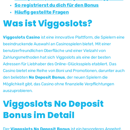
So registrierst du dich für den Bonus
Häufig gestellte Fragen
Was ist Viggoslots?
Viggoslots Casino
ist eine innovative Plattform, die Spielern eine
beeindruckende Auswahl an Casinospielen bietet. Mit einer
benutzerfreundlichen Oberfläche und einer Vielzahl von
Zahlungsmethoden hat sich Viggoslots als eine der besten
Adressen für Liebhaber des Online-Glücksspiels etabliert. Das
Casino bietet eine Reihe von Boni und Promotionen, darunter auch
den beliebten
No Deposit Bonus
, der neuen Spielern die
Möglichkeit gibt, das Casino ohne finanzielle Verpflichtungen
auszuprobieren.
Viggoslots No Deposit
Bonus im Detail
Der
Viggoslots No Deposit Bonus
ist ein besonderes Angebot,