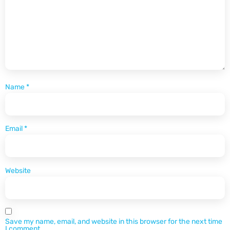
Name
*
Email
*
Website
Save my name, email, and website in this browser for the next time
I comment.