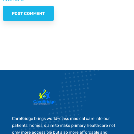
CareBridge brings world-class medical care into our
patients’ homes & aim to make primary healthcare not
only more accessible but also more affordable and