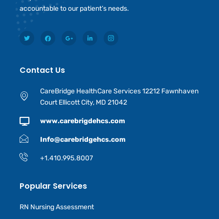
accountable to our patient’s needs.
Contact Us
CareBridge HealthCare Services 12212 Fawnhaven
Court Ellicott City, MD 21042
www.carebrigdehcs.com
Info@carebridgehcs.com
+1.410.995.8007
Popular Services
RN Nursing Assessment