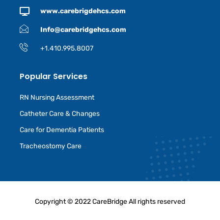
www.carebrigdehcs.com
Info@carebridgehcs.com
+1.410.995.8007
Popular Services
RN Nursing Assessment
Catheter Care & Changes
Care for Dementia Patients
Tracheostomy Care
Copyright © 2022 CareBridge All rights reserved