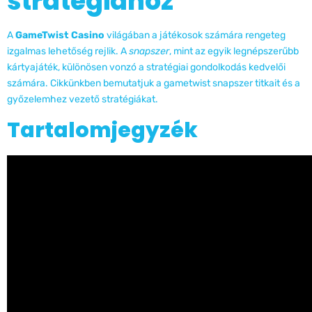
stratégiához
A
GameTwist Casino
világában a játékosok számára rengeteg
izgalmas lehetőség rejlik. A
snapszer
, mint az egyik legnépszerűbb
kártyajáték, különösen vonzó a stratégiai gondolkodás kedvelői
számára. Cikkünkben bemutatjuk a gametwist snapszer titkait és a
győzelemhez vezető stratégiákat.
Tartalomjegyzék