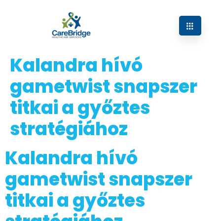
Kalandra hívó
gametwist snapszer
titkai a győztes
stratégiához
Kalandra hívó
gametwist snapszer
titkai a győztes