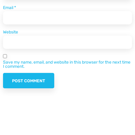
Email
*
Website
Save my name, email, and website in this browser for the next time
I comment.