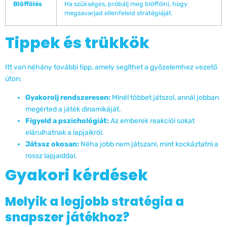
Blöffölés
Ha szükséges, próbálj meg blöffölni, hogy
megzavarjad ellenfeleid stratégiáját.
Tippek és trükkök
Itt van néhány további tipp, amely segíthet a győzelemhez vezető
úton:
Gyakorolj rendszeresen:
Minél többet játszol, annál jobban
megérted a játék dinamikáját.
Figyeld a pszichológiát:
Az emberek reakciói sokat
elárulhatnak a lapjaikról.
Játssz okosan:
Néha jobb nem játszani, mint kockáztatni a
rossz lapjaiddal.
Gyakori kérdések
Melyik a legjobb stratégia a
snapszer játékhoz?