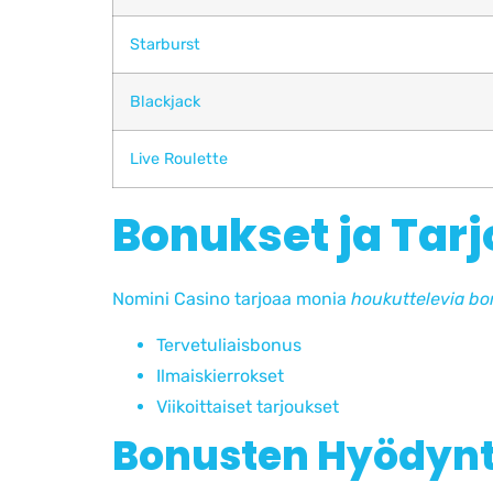
Starburst
Blackjack
Live Roulette
Bonukset ja Tar
Nomini Casino tarjoaa monia
houkuttelevia bo
Tervetuliaisbonus
Ilmaiskierrokset
Viikoittaiset tarjoukset
Bonusten Hyödyn