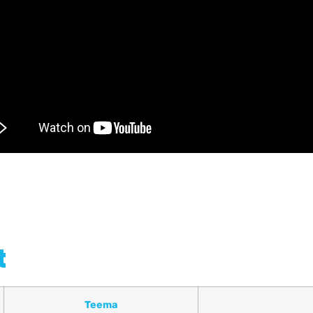
t
Teema