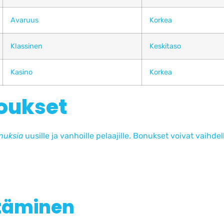
Avaruus
Korkea
Klassinen
Keskitaso
Kasino
Korkea
joukset
nuksia
uusille ja vanhoille pelaajille. Bonukset voivat vaihdell
täminen