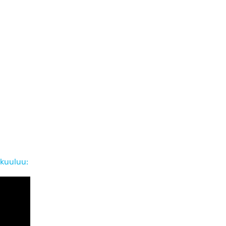
 kuuluu: