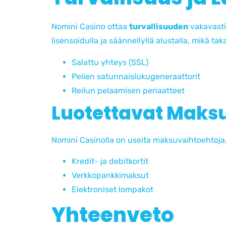
Nomini Casino ottaa
turvallisuuden
vakavasti.
lisensoidulla ja säännellyllä alustalla, mikä t
Salattu yhteys (SSL)
Pelien satunnaislukugeneraattorit
Reilun pelaamisen periaatteet
Luotettavat Maks
Nomini Casinolla on useita maksuvaihtoehtoja,
Kredit- ja debitkortit
Verkkopankkimaksut
Elektroniset lompakot
Yhteenveto