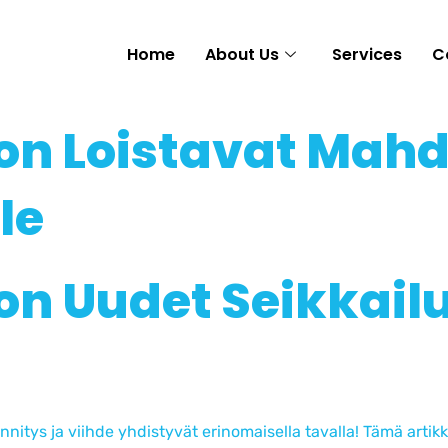
Home
About Us
Services
C
on Loistavat Mahd
le
n Uudet Seikkail
nnitys ja viihde yhdistyvät erinomaisella tavalla! Tämä arti