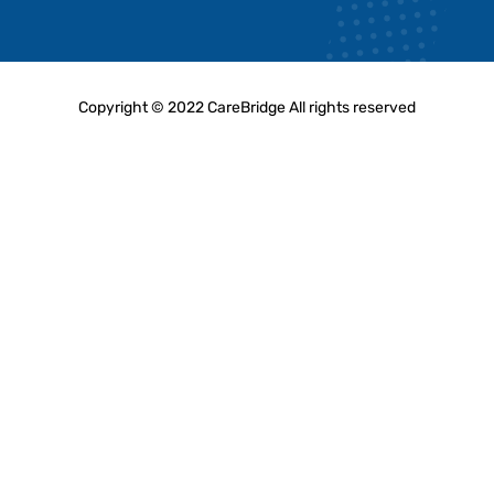
Copyright © 2022 CareBridge All rights reserved