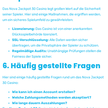
Das Nova Jackpot 30 Casino legt großen Wert auf die Sicherheit
seiner Spieler. Hier sind einige Maßnahmen, die ergriffen werden,
um ein sicheres Spielumfeld zu gewährleisten:
Lizenzierung:
Das Casino ist von einer anerkannten
Glücksspielbehörde lizenziert.
SSL-Verschlüsselung:
Alle Daten werden sicher
übertragen, um die Privatsphäre der Spieler zu schützen.
Regelmäßige Audits:
Unabhängige Prüfungen stellen die
Fairness der Spiele sicher.
6. Häufig gestellte Fragen
Hier sind einige häufig gestellte Fragen rund um das Nova Jackpot
30 Casino:
Wie kann ich einen Account erstellen?
Welche Zahlungsmethoden werden akzeptiert?
Wie lange dauern Auszahlungen?