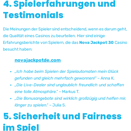
4. Spielerfahrungen und
Testimonials
Die Meinungen der Spieler sind entscheidend, wenn es darum geht,
die Qualität eines Casinos zu beurteilen. Hier sind einige
Erfahrungsberichte von Spielern, die das
Nova Jackpot 30
Casino
besucht haben:
novajackpotde.com
„Ich habe beim Spielen der Spielautomaten mein Glück
gefunden und gleich mehrfach gewonnen!“
– Anna K.
„Die Live-Dealer sind unglaublich freundlich und schaffen
eine tolle Atmosphäre.“
– Markus T.
„Die Bonusangebote sind wirklich großzügig und helfen mir,
länger zu spielen.“
– Julia S.
5. Sicherheit und Fairness
im Spiel