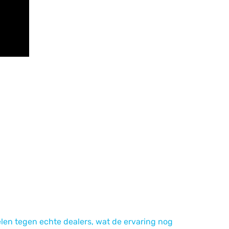
elen tegen echte dealers, wat de ervaring nog