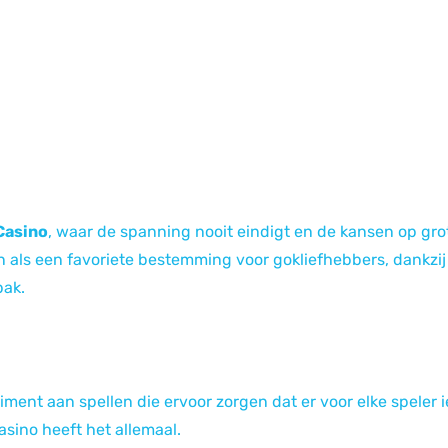
Casino
, waar de spanning nooit eindigt en de kansen op grot
en als een favoriete bestemming voor gokliefhebbers, dankzi
pak.
iment aan spellen die ervoor zorgen dat er voor elke speler i
casino heeft het allemaal.