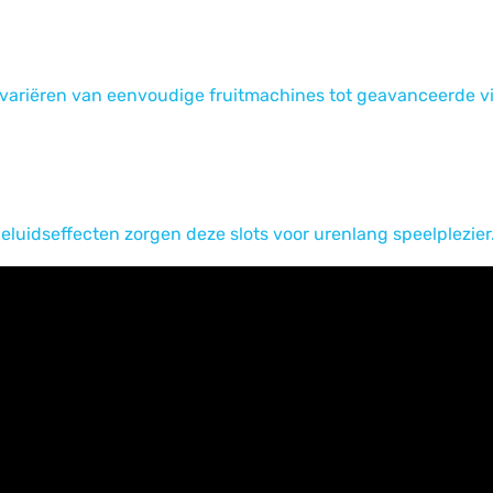
die variëren van eenvoudige fruitmachines tot geavanceerde vi
luidseffecten zorgen deze slots voor urenlang speelplezier