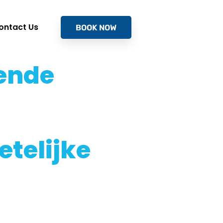
ontact Us
BOOK NOW
ende
telijke