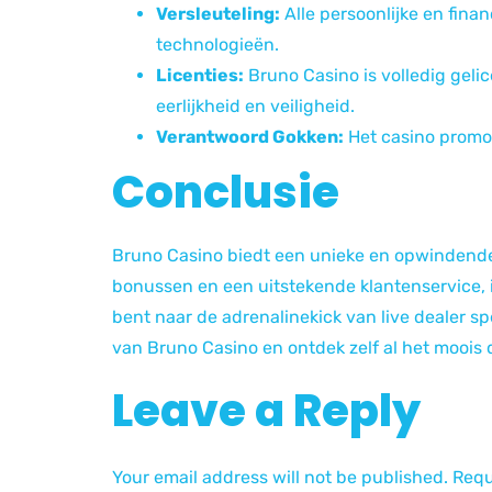
Versleuteling:
Alle persoonlijke en fin
technologieën.
Licenties:
Bruno Casino is volledig geli
eerlijkheid en veiligheid.
Verantwoord Gokken:
Het casino promoo
Conclusie
Bruno Casino biedt een unieke en opwindende 
bonussen en een uitstekende klantenservice, i
bent naar de adrenalinekick van live dealer s
van Bruno Casino en ontdek zelf al het moois d
Leave a Reply
Your email address will not be published.
Requ