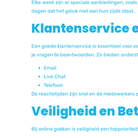
Elke week zijn er speciale aanbiedingen, zoals
dagen dat het geluk niet aan hun zijde staat.
Klantenservice 
Een goede klantenservice is essentieel voor ee
je vragen te beantwoorden. Ze bieden onderst
Email
Live Chat
Telefoon
De reactietijden zijn snel en de medewerkers 
Veiligheid en B
Bij online gokken is veiligheid een toppriori