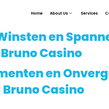
Home
About Us
Services
C
Winsten en Spann
 Bruno Casino
enten en Onverge
j Bruno Casino