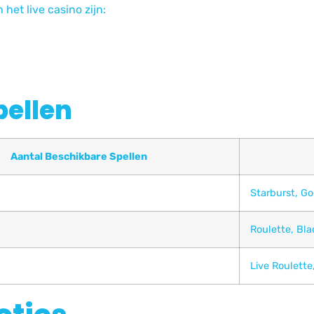
het live casino zijn:
pellen
Aantal Beschikbare Spellen
Starburst, Go
Roulette, Bla
Live Roulette