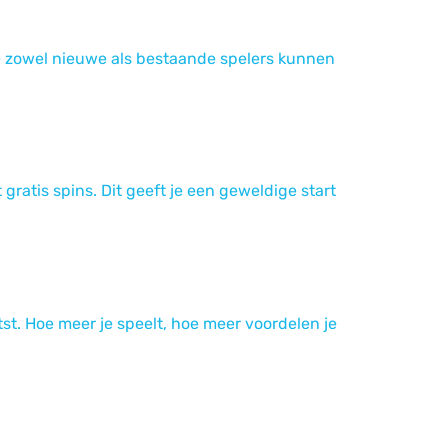
e zowel nieuwe als bestaande spelers kunnen
atis spins. Dit geeft je een geweldige start
tst. Hoe meer je speelt, hoe meer voordelen je