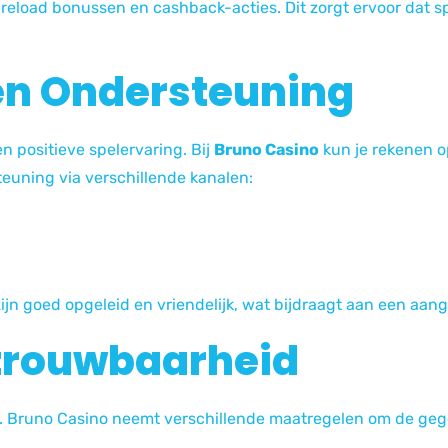
 reload bonussen en cashback-acties. Dit zorgt ervoor dat sp
en Ondersteuning
n positieve spelervaring. Bij
Bruno Casino
kun je rekenen o
euning via verschillende kanalen:
zijn goed opgeleid en vriendelijk, wat bijdraagt aan een aa
etrouwbaarheid
teit. Bruno Casino neemt verschillende maatregelen om de g