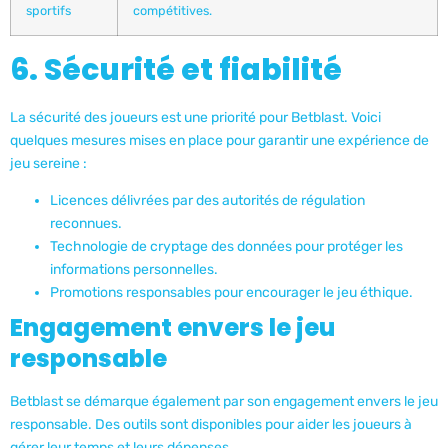
sportifs
compétitives.
6. Sécurité et fiabilité
La sécurité des joueurs est une priorité pour Betblast. Voici
quelques mesures mises en place pour garantir une expérience de
jeu sereine :
Licences délivrées par des autorités de régulation
reconnues.
Technologie de cryptage des données pour protéger les
informations personnelles.
Promotions responsables pour encourager le jeu éthique.
Engagement envers le jeu
responsable
Betblast se démarque également par son engagement envers le jeu
responsable. Des outils sont disponibles pour aider les joueurs à
gérer leur temps et leurs dépenses.