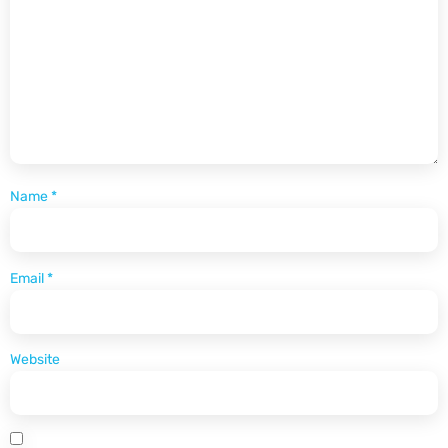
Name
*
Email
*
Website