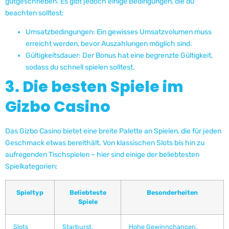
gutgeschrieben. Es gibt jedoch einige Bedingungen, die du
beachten solltest:
Umsatzbedingungen: Ein gewisses Umsatzvolumen muss
erreicht werden, bevor Auszahlungen möglich sind.
Gültigkeitsdauer: Der Bonus hat eine begrenzte Gültigkeit,
sodass du schnell spielen solltest.
3. Die besten Spiele im
Gizbo Casino
Das Gizbo Casino bietet eine breite Palette an Spielen, die für jeden
Geschmack etwas bereithält. Von klassischen Slots bis hin zu
aufregenden Tischspielen – hier sind einige der beliebtesten
Spielkategorien:
Spieltyp
Beliebteste
Besonderheiten
Spiele
Slots
Starburst,
Hohe Gewinnchancen,