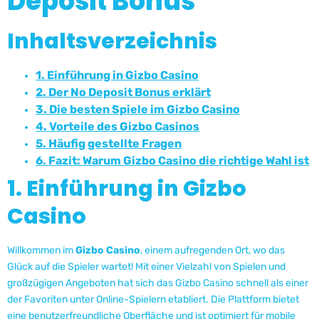
Deposit Bonus
Inhaltsverzeichnis
1. Einführung in Gizbo Casino
2. Der No Deposit Bonus erklärt
3. Die besten Spiele im Gizbo Casino
4. Vorteile des Gizbo Casinos
5. Häufig gestellte Fragen
6. Fazit: Warum Gizbo Casino die richtige Wahl ist
1. Einführung in Gizbo
Casino
Willkommen im
Gizbo Casino
, einem aufregenden Ort, wo das
Glück auf die Spieler wartet! Mit einer Vielzahl von Spielen und
großzügigen Angeboten hat sich das Gizbo Casino schnell als einer
der Favoriten unter Online-Spielern etabliert. Die Plattform bietet
eine benutzerfreundliche Oberfläche und ist optimiert für mobile