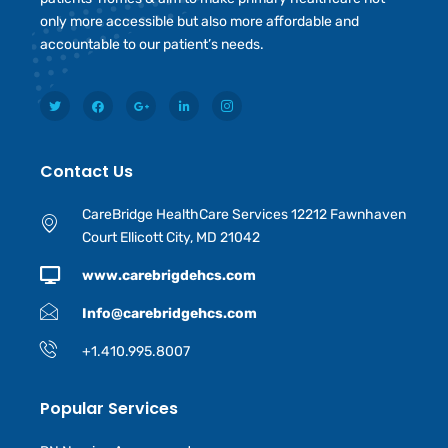
only more accessible but also more affordable and
accountable to our patient’s needs.
Contact Us
CareBridge HealthCare Services 12212 Fawnhaven
Court Ellicott City, MD 21042
www.carebrigdehcs.com
Info@carebridgehcs.com
+1.410.995.8007
Popular Services