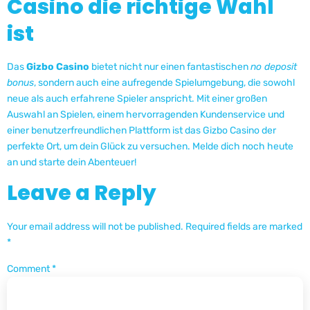
Casino die richtige Wahl
ist
Das
Gizbo Casino
bietet nicht nur einen fantastischen
no deposit
bonus
, sondern auch eine aufregende Spielumgebung, die sowohl
neue als auch erfahrene Spieler anspricht. Mit einer großen
Auswahl an Spielen, einem hervorragenden Kundenservice und
einer benutzerfreundlichen Plattform ist das Gizbo Casino der
perfekte Ort, um dein Glück zu versuchen. Melde dich noch heute
an und starte dein Abenteuer!
Leave a Reply
Your email address will not be published.
Required fields are marked
*
Comment
*