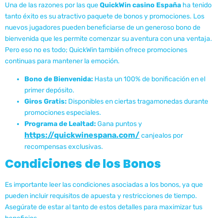
Una de las razones por las que
QuickWin casino España
ha tenido
tanto éxito es su atractivo paquete de bonos y promociones. Los
nuevos jugadores pueden beneficiarse de un generoso bono de
bienvenida que les permite comenzar su aventura con una ventaja.
Pero eso no es todo; QuickWin también ofrece promociones
continuas para mantener la emoción.
Bono de Bienvenida:
Hasta un 100% de bonificación en el
primer depósito.
Giros Gratis:
Disponibles en ciertas tragamonedas durante
promociones especiales.
Programa de Lealtad:
Gana puntos y
https://quickwinespana.com/
canjealos por
recompensas exclusivas.
Condiciones de los Bonos
Es importante leer las condiciones asociadas a los bonos, ya que
pueden incluir requisitos de apuesta y restricciones de tiempo.
Asegúrate de estar al tanto de estos detalles para maximizar tus