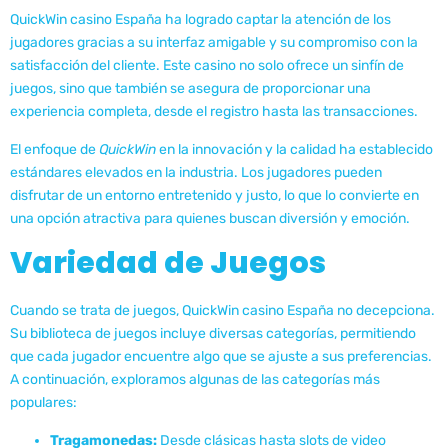
QuickWin casino España ha logrado captar la atención de los
jugadores gracias a su interfaz amigable y su compromiso con la
satisfacción del cliente. Este casino no solo ofrece un sinfín de
juegos, sino que también se asegura de proporcionar una
experiencia completa, desde el registro hasta las transacciones.
El enfoque de
QuickWin
en la innovación y la calidad ha establecido
estándares elevados en la industria. Los jugadores pueden
disfrutar de un entorno entretenido y justo, lo que lo convierte en
una opción atractiva para quienes buscan diversión y emoción.
Variedad de Juegos
Cuando se trata de juegos, QuickWin casino España no decepciona.
Su biblioteca de juegos incluye diversas categorías, permitiendo
que cada jugador encuentre algo que se ajuste a sus preferencias.
A continuación, exploramos algunas de las categorías más
populares:
Tragamonedas:
Desde clásicas hasta slots de video