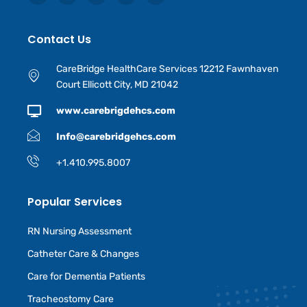
Contact Us
CareBridge HealthCare Services 12212 Fawnhaven
Court Ellicott City, MD 21042
www.carebrigdehcs.com
Info@carebridgehcs.com
+1.410.995.8007
Popular Services
RN Nursing Assessment
Catheter Care & Changes
Care for Dementia Patients
Tracheostomy Care