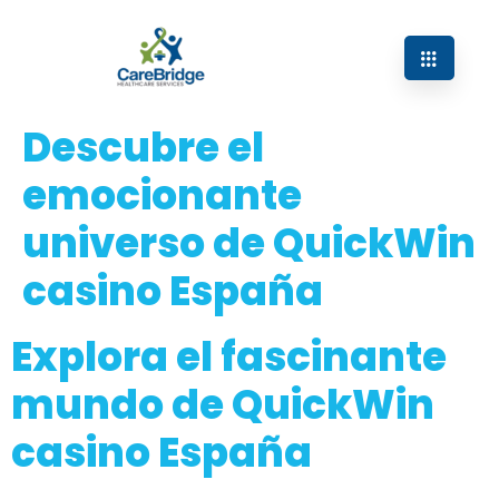
Descubre el
emocionante
universo de QuickWin
casino España
Explora el fascinante
mundo de QuickWin
casino España