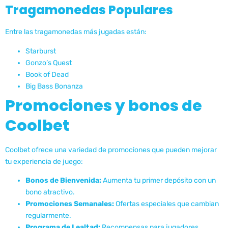
Tragamonedas Populares
Entre las tragamonedas más jugadas están:
Starburst
Gonzo’s Quest
Book of Dead
Big Bass Bonanza
Promociones y bonos de
Coolbet
Coolbet ofrece una variedad de promociones que pueden mejorar
tu experiencia de juego:
Bonos de Bienvenida:
Aumenta tu primer depósito con un
bono atractivo.
Promociones Semanales:
Ofertas especiales que cambian
regularmente.
Programa de Lealtad:
Recompensas para jugadores