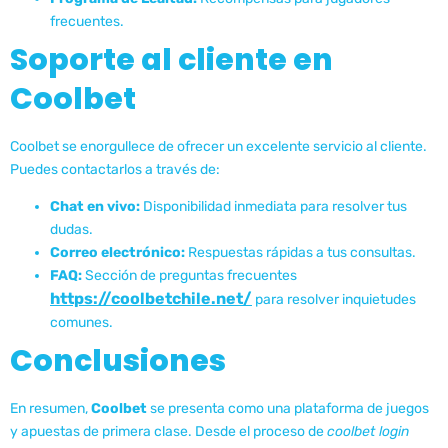
frecuentes.
Soporte al cliente en
Coolbet
Coolbet se enorgullece de ofrecer un excelente servicio al cliente.
Puedes contactarlos a través de:
Chat en vivo:
Disponibilidad inmediata para resolver tus
dudas.
Correo electrónico:
Respuestas rápidas a tus consultas.
FAQ:
Sección de preguntas frecuentes
https://coolbetchile.net/
para resolver inquietudes
comunes.
Conclusiones
En resumen,
Coolbet
se presenta como una plataforma de juegos
y apuestas de primera clase. Desde el proceso de
coolbet login