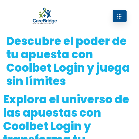
Descubre el poder de
tu apuesta con
Coolbet Login y juega
sin límites
Explora el universo de
las apuestas con
Coolbet Login y