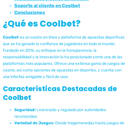
Soporte al cliente en Coolbet
Conclusiones
¿Qué es Coolbet?
Coolbet
es un casino en línea y plataforma de apuestas deportivas
que se ha ganado la confianza de jugadores en todo el mundo.
Fundado en 2016, su enfoque en la transparencia, la
responsabilidad y la innovación lo ha posicionado como una de las
plataformas más populares. Ofrece una extensa gama de juegos de
casino, así como opciones de apuestas en deportes, y cuenta con
una interfaz amigable y fácil de usar.
Características Destacadas de
Coolbet
Seguridad:
Licenciado y regulado por autoridades
reconocidas.
Variedad de Juegos:
Desde tragamonedas hasta juegos de