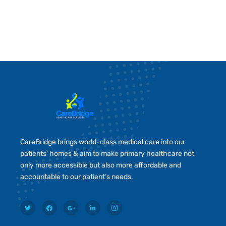
CareBridge brings world-class medical care into our
patients’ homes & aim to make primary healthcare not
only more accessible but also more affordable and
accountable to our patient’s needs.