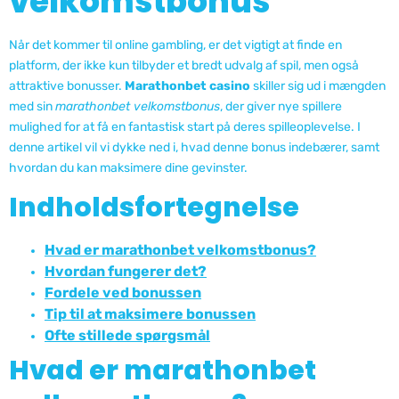
velkomstbonus
Når det kommer til online gambling, er det vigtigt at finde en
platform, der ikke kun tilbyder et bredt udvalg af spil, men også
attraktive bonusser.
Marathonbet casino
skiller sig ud i mængden
med sin
marathonbet velkomstbonus
, der giver nye spillere
mulighed for at få en fantastisk start på deres spilleoplevelse. I
denne artikel vil vi dykke ned i, hvad denne bonus indebærer, samt
hvordan du kan maksimere dine gevinster.
Indholdsfortegnelse
Hvad er marathonbet velkomstbonus?
Hvordan fungerer det?
Fordele ved bonussen
Tip til at maksimere bonussen
Ofte stillede spørgsmål
Hvad er marathonbet