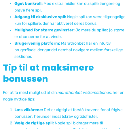
Øget bankroll:
Med ekstra midler kan du spille længere og
prøve flere spil.
Adgang til eksklusive spil:
Nogle spil kan være tilgængelige
kun for spillere, der har aktiveret deres bonus.
Mulighed for større gevinster:
Jo mere du spiller, jo større
er chancerne for at vinde.
Brugervenlig platform:
Marathonbet har en intuitiv
brugerflade, der gør det nemt at navigere mellem forskellige
sektioner.
Tip til at maksimere
bonussen
For at få mest muligt ud af din
marathonbet velkomstbonus
, her er
nogle nyttige tips:
Læs vilkårene:
Det er vigtigt at forstå kravene for at frigive
bonussen, herunder indsatskrav og tidsfrister.
Vælg de rigtige spil:
Nogle spil bidrager mere til