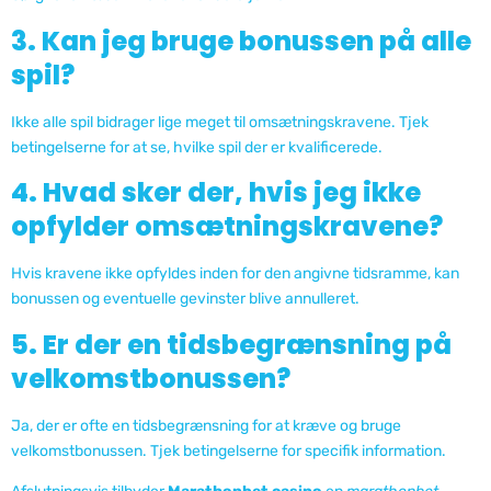
3. Kan jeg bruge bonussen på alle
spil?
Ikke alle spil bidrager lige meget til omsætningskravene. Tjek
betingelserne for at se, hvilke spil der er kvalificerede.
4. Hvad sker der, hvis jeg ikke
opfylder omsætningskravene?
Hvis kravene ikke opfyldes inden for den angivne tidsramme, kan
bonussen og eventuelle gevinster blive annulleret.
5. Er der en tidsbegrænsning på
velkomstbonussen?
Ja, der er ofte en tidsbegrænsning for at kræve og bruge
velkomstbonussen. Tjek betingelserne for specifik information.