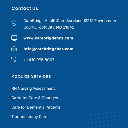
Contact Us
CareBridge HealthCare Services 12212 Fawnhaven
Court Ellicott City, MD 21042
www.carebrigdehcs.com
Info@carebridgehcs.com
+1.410.995.8007
Popular Services
RN Nursing Assessment
Catheter Care & Changes
Care for Dementia Patients
Tracheostomy Care