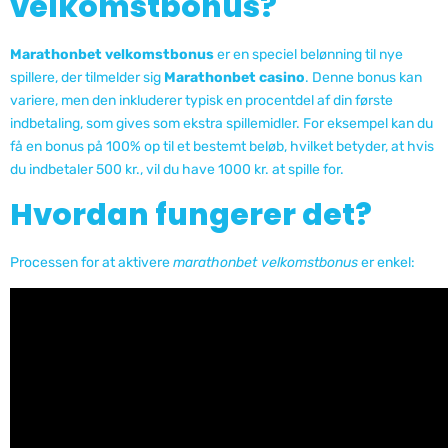
velkomstbonus?
Marathonbet velkomstbonus
er en speciel belønning til nye
spillere, der tilmelder sig
Marathonbet casino
. Denne bonus kan
variere, men den inkluderer typisk en procentdel af din første
indbetaling, som gives som ekstra spillemidler. For eksempel kan du
få en bonus på 100% op til et bestemt beløb, hvilket betyder, at hvis
du indbetaler 500 kr., vil du have 1000 kr. at spille for.
Hvordan fungerer det?
Processen for at aktivere
marathonbet velkomstbonus
er enkel: