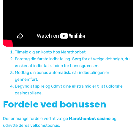
Tilmeld dig en konto hos Marathonbet.
Foretag din første indbetaling. Sørg for at vælge det beløb, du
ønsker at indbetale, inden for bonusgrænsen.
Modtag din bonus automatisk, når indbetalingen er
gennemført.
Begynd at spille og udnyt dine ekstra midler til at udforske
casinospillene.
Fordele ved bonussen
Der er mange fordele ved at vælge
Marathonbet casino
og
udnytte deres velkomstbonus: