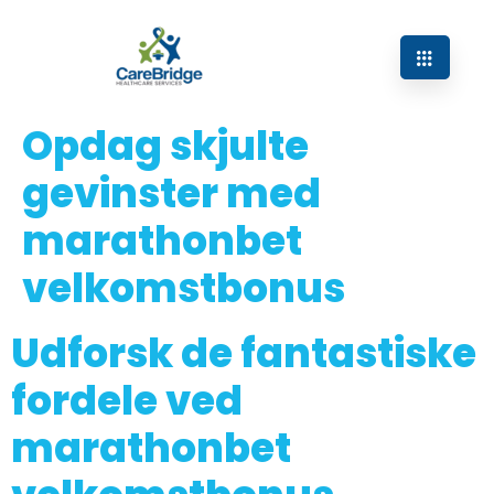
Opdag skjulte
gevinster med
marathonbet
velkomstbonus
Udforsk de fantastiske
fordele ved
marathonbet