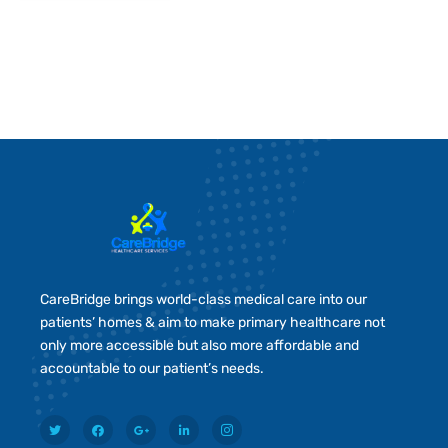
CareBridge brings world-class medical care into our
patients’ homes & aim to make primary healthcare not
only more accessible but also more affordable and
accountable to our patient’s needs.