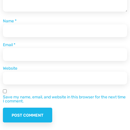
Name
*
Email
*
Website
Save my name, email, and website in this browser for the next time
I comment.