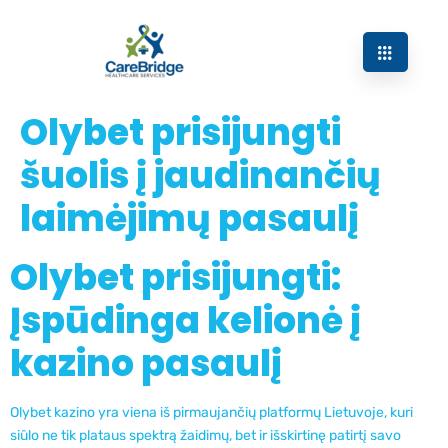
Olybet prisijungti
šuolis į jaudinančių
laimėjimų pasaulį
Olybet prisijungti:
Įspūdinga kelionė į
kazino pasaulį
Olybet kazino yra viena iš pirmaujančių platformų Lietuvoje, kuri
siūlo ne tik plataus spektrą žaidimų, bet ir išskirtinę patirtį savo