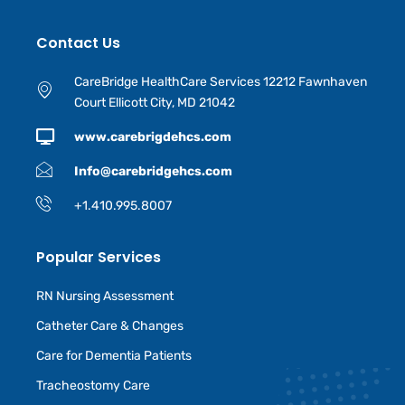
Contact Us
CareBridge HealthCare Services 12212 Fawnhaven
Court Ellicott City, MD 21042
www.carebrigdehcs.com
Info@carebridgehcs.com
+1.410.995.8007
Popular Services
RN Nursing Assessment
Catheter Care & Changes
Care for Dementia Patients
Tracheostomy Care