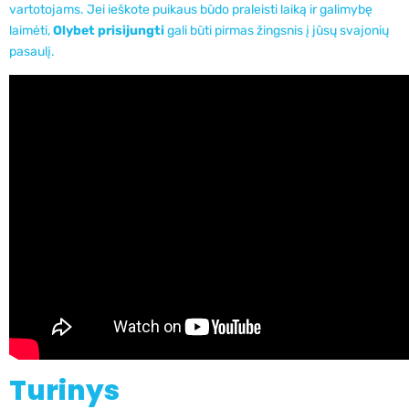
vartotojams. Jei ieškote puikaus būdo praleisti laiką ir galimybę
laimėti,
Olybet prisijungti
gali būti pirmas žingsnis į jūsų svajonių
pasaulį.
Turinys