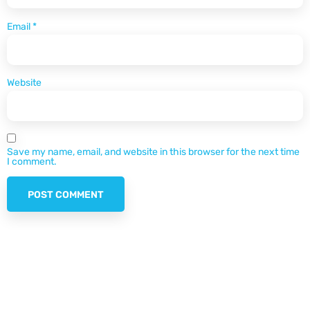
Email
*
Website
Save my name, email, and website in this browser for the next time
I comment.