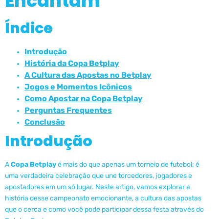
Encantam
Índice
Introdução
História da Copa Betplay
A Cultura das Apostas no Betplay
Jogos e Momentos Icônicos
Como Apostar na Copa Betplay
Perguntas Frequentes
Conclusão
Introdução
A
Copa Betplay
é mais do que apenas um torneio de futebol; é
uma verdadeira celebração que une torcedores, jogadores e
apostadores em um só lugar. Neste artigo, vamos explorar a
história desse campeonato emocionante, a cultura das apostas
que o cerca e como você pode participar dessa festa através do