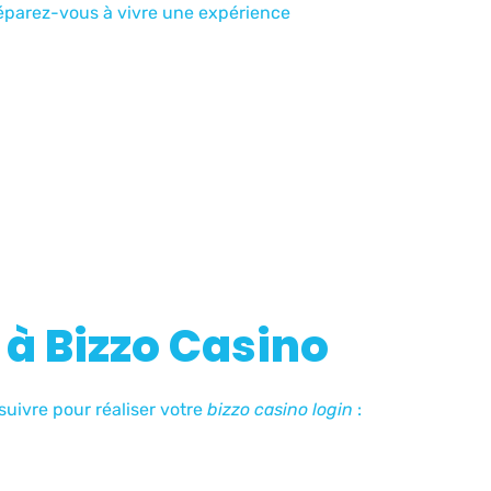
Préparez-vous à vivre une expérience
à Bizzo Casino
suivre pour réaliser votre
bizzo casino login
: