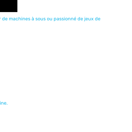
ur de machines à sous ou passionné de jeux de
ine.