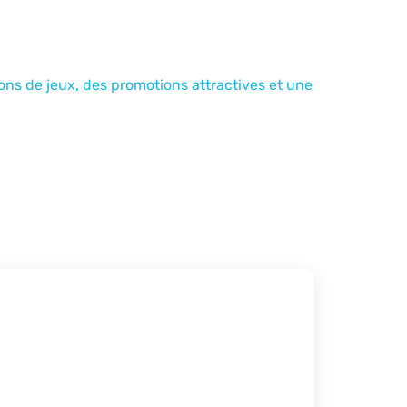
ons de jeux, des promotions attractives et une