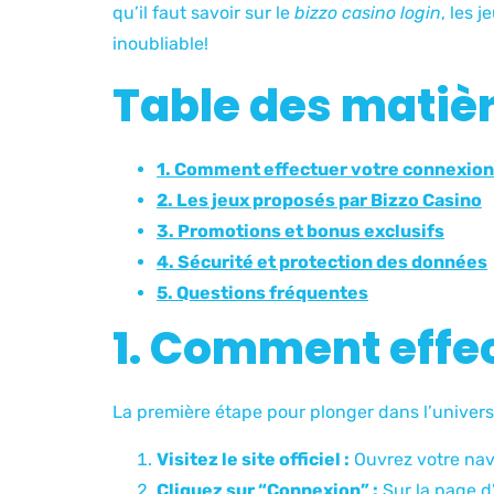
qu’il faut savoir sur le
bizzo casino login
, les 
inoubliable!
Table des matiè
1. Comment effectuer votre connexion
2. Les jeux proposés par Bizzo Casino
3. Promotions et bonus exclusifs
4. Sécurité et protection des données
5. Questions fréquentes
1. Comment effec
La première étape pour plonger dans l’univer
Visitez le site officiel :
Ouvrez votre navi
Cliquez sur “Connexion” :
Sur la page d’