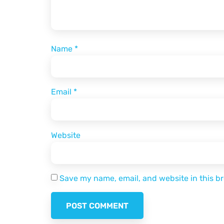
Name
*
Email
*
Website
Save my name, email, and website in this br