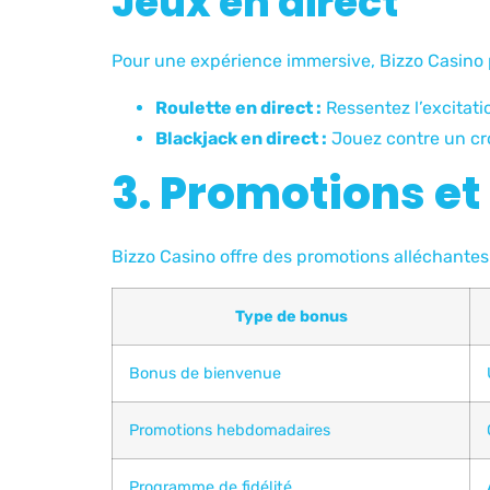
Jeux en direct
Pour une expérience immersive, Bizzo Casino p
Roulette en direct :
Ressentez l’excitati
Blackjack en direct :
Jouez contre un cr
3. Promotions et
Bizzo Casino offre des promotions alléchantes 
Type de bonus
Bonus de bienvenue
Promotions hebdomadaires
Programme de fidélité