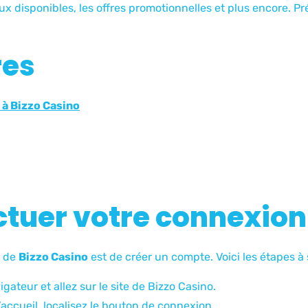
jeux disponibles, les offres promotionnelles et plus encore. 
res
 à Bizzo Casino
tuer votre connexion 
s de
Bizzo Casino
est de créer un compte. Voici les étapes à 
gateur et allez sur le site de Bizzo Casino.
accueil, localisez le bouton de connexion.