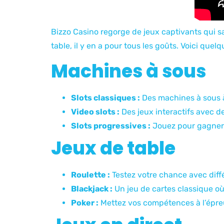
Bizzo Casino regorge de jeux captivants qui s
table, il y en a pour tous les goûts. Voici que
Machines à sous
Slots classiques :
Des machines à sous à
Video slots :
Des jeux interactifs avec 
Slots progressives :
Jouez pour gagner 
Jeux de table
Roulette :
Testez votre chance avec diff
Blackjack :
Un jeu de cartes classique où
Poker :
Mettez vos compétences à l’épreu