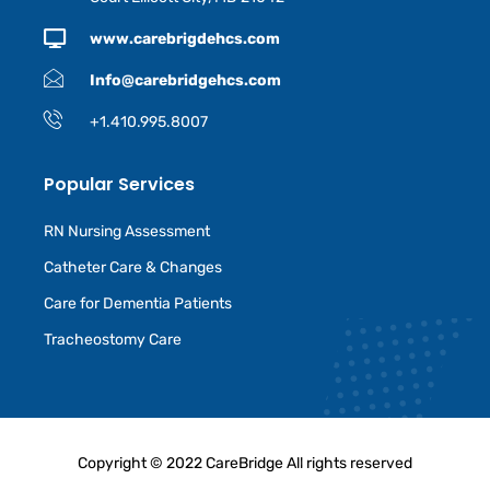
www.carebrigdehcs.com
Info@carebridgehcs.com
+1.410.995.8007
Popular Services
RN Nursing Assessment
Catheter Care & Changes
Care for Dementia Patients
Tracheostomy Care
Copyright © 2022 CareBridge All rights reserved