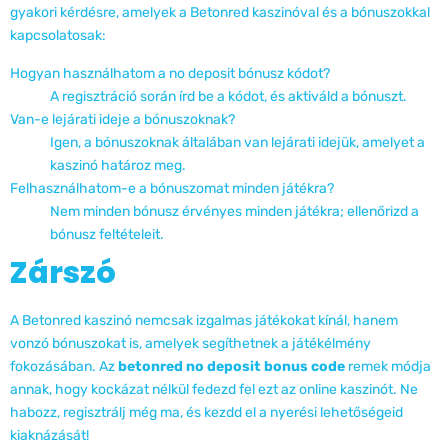
gyakori kérdésre, amelyek a Betonred kaszinóval és a bónuszokkal
kapcsolatosak:
Hogyan használhatom a no deposit bónusz kódot?
A regisztráció során írd be a kódot, és aktiváld a bónuszt.
Van-e lejárati ideje a bónuszoknak?
Igen, a bónuszoknak általában van lejárati idejük, amelyet a
kaszinó határoz meg.
Felhasználhatom-e a bónuszomat minden játékra?
Nem minden bónusz érvényes minden játékra; ellenőrizd a
bónusz feltételeit.
Zárszó
A Betonred kaszinó nemcsak izgalmas játékokat kínál, hanem
vonzó bónuszokat is, amelyek segíthetnek a játékélmény
fokozásában. Az
betonred no deposit bonus code
remek módja
annak, hogy kockázat nélkül fedezd fel ezt az online kaszinót. Ne
habozz, regisztrálj még ma, és kezdd el a nyerési lehetőségeid
kiaknázását!