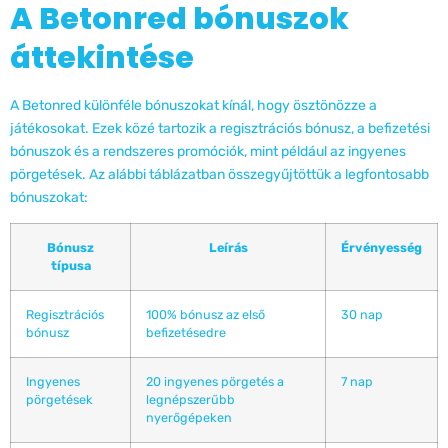
A Betonred bónuszok
áttekintése
A Betonred különféle bónuszokat kínál, hogy ösztönözze a
játékosokat. Ezek közé tartozik a regisztrációs bónusz, a befizetési
bónuszok és a rendszeres promóciók, mint például az ingyenes
pörgetések. Az alábbi táblázatban összegyűjtöttük a legfontosabb
bónuszokat:
Bónusz
Leírás
Érvényesség
típusa
Regisztrációs
100% bónusz az első
30 nap
bónusz
befizetésedre
Ingyenes
20 ingyenes pörgetés a
7 nap
pörgetések
legnépszerűbb
nyerőgépeken