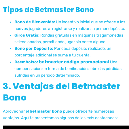
Tipos de Betmaster Bono
Bono de Bienvenida:
Un incentivo inicial que se ofrece a los
nuevos jugadores al registrarse y realizar su primer depósito.
Giros Gratis:
Rondas gratuitas en máquinas tragamonedas
seleccionadas, permitiendo jugar sin costo alguno.
Bono por Depósito:
Por cada depósito realizado, un
porcentaje adicional se suma a tu cuenta.
betmaster código promocional
Reembolso:
Una
compensación en forma de bonificación sobre las pérdidas
sufridas en un período determinado.
3. Ventajas del Betmaster
Bono
Aprovechar el
betmaster bono
puede ofrecerte numerosas
ventajas. Aquí te presentamos algunas de las más destacadas: