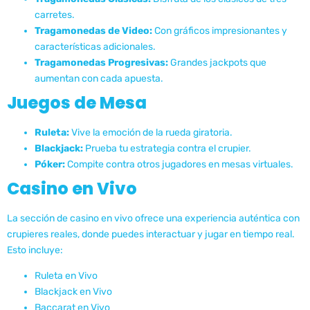
carretes.
Tragamonedas de Video:
Con gráficos impresionantes y
características adicionales.
Tragamonedas Progresivas:
Grandes jackpots que
aumentan con cada apuesta.
Juegos de Mesa
Ruleta:
Vive la emoción de la rueda giratoria.
Blackjack:
Prueba tu estrategia contra el crupier.
Póker:
Compite contra otros jugadores en mesas virtuales.
Casino en Vivo
La sección de casino en vivo ofrece una experiencia auténtica con
crupieres reales, donde puedes interactuar y jugar en tiempo real.
Esto incluye:
Ruleta en Vivo
Blackjack en Vivo
Baccarat en Vivo