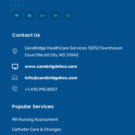
Contact Us
CareBridge HealthCare Services 12212 Fawnhaven
Court Ellicott City, MD 21042
www.carebrigdehcs.com
Info@carebridgehcs.com
+1.410.995.8007
Popular Services
RN Nursing Assessment
Catheter Care & Changes