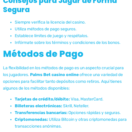
Consejos para Jugar de Forma
Segura
Siempre verifica la licencia del casino.
Utiliza métodos de pago seguros.
Establece límites de juego y respétalos.
Infórmate sobre los términos y condiciones de los bonos.
Métodos de Pago
La flexibilidad en los métodos de pago es un aspecto crucial para
los jugadores.
Palms Bet casino online
ofrece una variedad de
opciones para facilitar tanto depósitos como retiros. Aquí tienes
algunos de los métodos disponibles:
Tarjetas de crédito/débito:
Visa, MasterCard.
Billeteras electrónicas:
Skrill, Neteller.
Transferencias bancarias:
Opciones rápidas y seguras.
Criptomonedas:
Utiliza Bitcoin y otras criptomonedas para
transacciones anónimas.