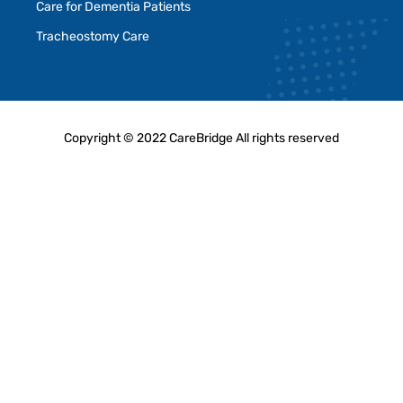
Care for Dementia Patients
Tracheostomy Care
Copyright © 2022 CareBridge All rights reserved