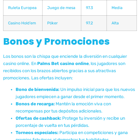
Ruleta Europea
Juego de mesa
97.3
Media
Casino Hold’em
Póker
97.2
Alta
Bonos y Promociones
Los bonos son la chispa que enciende la diversión en cualquier
casino online. En
Palms Bet casino online
, los jugadores son
recibidos con los brazos abiertos gracias a sus atractivas
promociones. Las ofertas incluyen:
Bono de bienvenida:
Un impulso inicial para que los nuevos
jugadores empiecen a ganar desde el primer momento.
Bonos de recarga:
Mantén la emoción viva con
recompensas por tus depósitos adicionales.
Ofertas de cashback:
Protege tu inversión y recibe un
porcentaje de vuelta en tus pérdidas.
Torneos especiales:
Participa en competiciones y gana
premios fabulosos al demostrar tus habilidades.