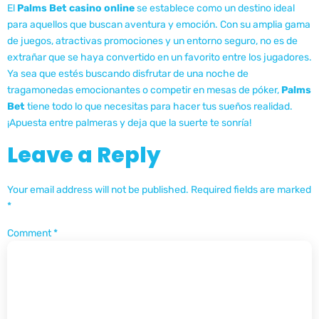
El
Palms Bet casino online
se establece como un destino ideal
para aquellos que buscan aventura y emoción. Con su amplia gama
de juegos, atractivas promociones y un entorno seguro, no es de
extrañar que se haya convertido en un favorito entre los jugadores.
Ya sea que estés buscando disfrutar de una noche de
tragamonedas emocionantes o competir en mesas de póker,
Palms
Bet
tiene todo lo que necesitas para hacer tus sueños realidad.
¡Apuesta entre palmeras y deja que la suerte te sonría!
Leave a Reply
Your email address will not be published.
Required fields are marked
*
Comment
*