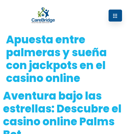
Apuesta entre
palmeras y sueña
con jackpots en el
casino online
Aventura bajo las
estrellas: Descubre el
casino online Palms