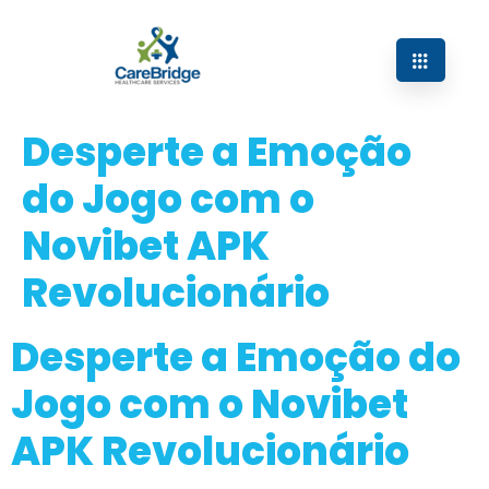
Desperte a Emoção
do Jogo com o
Novibet APK
Revolucionário
Desperte a Emoção do
Jogo com o Novibet
APK Revolucionário