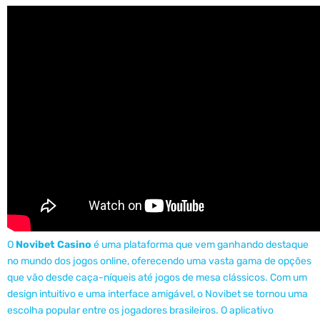
O
Novibet Casino
é uma plataforma que vem ganhando destaque
no mundo dos jogos online, oferecendo uma vasta gama de opções
que vão desde caça-níqueis até jogos de mesa clássicos. Com um
design intuitivo e uma interface amigável, o Novibet se tornou uma
escolha popular entre os jogadores brasileiros. O aplicativo