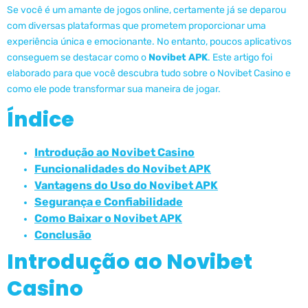
Se você é um amante de jogos online, certamente já se deparou
com diversas plataformas que prometem proporcionar uma
experiência única e emocionante. No entanto, poucos aplicativos
conseguem se destacar como o
Novibet APK
. Este artigo foi
elaborado para que você descubra tudo sobre o Novibet Casino e
como ele pode transformar sua maneira de jogar.
Índice
Introdução ao Novibet Casino
Funcionalidades do Novibet APK
Vantagens do Uso do Novibet APK
Segurança e Confiabilidade
Como Baixar o Novibet APK
Conclusão
Introdução ao Novibet
Casino