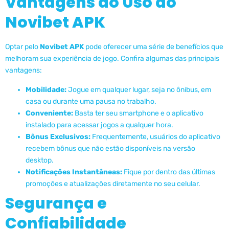
Vantagens do Uso do
Novibet APK
Optar pelo
Novibet APK
pode oferecer uma série de benefícios que
melhoram sua experiência de jogo. Confira algumas das principais
vantagens:
Mobilidade:
Jogue em qualquer lugar, seja no ônibus, em
casa ou durante uma pausa no trabalho.
Conveniente:
Basta ter seu smartphone e o aplicativo
instalado para acessar jogos a qualquer hora.
Bônus Exclusivos:
Frequentemente, usuários do aplicativo
recebem bônus que não estão disponíveis na versão
desktop.
Notificações Instantâneas:
Fique por dentro das últimas
promoções e atualizações diretamente no seu celular.
Segurança e
Confiabilidade