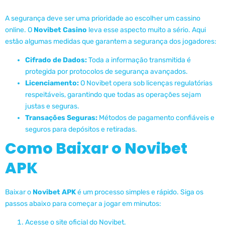
A segurança deve ser uma prioridade ao escolher um cassino
online. O
Novibet Casino
leva esse aspecto muito a sério. Aqui
estão algumas medidas que garantem a segurança dos jogadores:
Cifrado de Dados:
Toda a informação transmitida é
protegida por protocolos de segurança avançados.
Licenciamento:
O Novibet opera sob licenças regulatórias
respeitáveis, garantindo que todas as operações sejam
justas e seguras.
Transações Seguras:
Métodos de pagamento confiáveis e
seguros para depósitos e retiradas.
Como Baixar o Novibet
APK
Baixar o
Novibet APK
é um processo simples e rápido. Siga os
passos abaixo para começar a jogar em minutos:
Acesse o site oficial do Novibet.