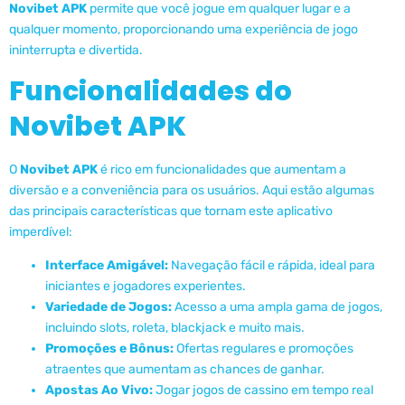
Novibet APK
permite que você jogue em qualquer lugar e a
qualquer momento, proporcionando uma experiência de jogo
ininterrupta e divertida.
Funcionalidades do
Novibet APK
O
Novibet APK
é rico em funcionalidades que aumentam a
diversão e a conveniência para os usuários. Aqui estão algumas
das principais características que tornam este aplicativo
imperdível:
Interface Amigável:
Navegação fácil e rápida, ideal para
iniciantes e jogadores experientes.
Variedade de Jogos:
Acesso a uma ampla gama de jogos,
incluindo slots, roleta, blackjack e muito mais.
Promoções e Bônus:
Ofertas regulares e promoções
atraentes que aumentam as chances de ganhar.
Apostas Ao Vivo:
Jogar jogos de cassino em tempo real