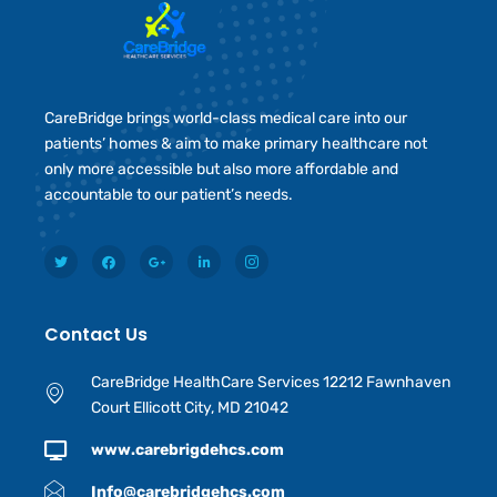
CareBridge brings world-class medical care into our
patients’ homes & aim to make primary healthcare not
only more accessible but also more affordable and
accountable to our patient’s needs.
Contact Us
CareBridge HealthCare Services 12212 Fawnhaven
Court Ellicott City, MD 21042
www.carebrigdehcs.com
Info@carebridgehcs.com