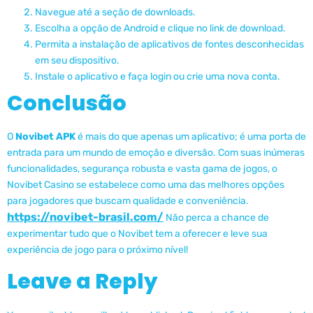
Navegue até a seção de downloads.
Escolha a opção de Android e clique no link de download.
Permita a instalação de aplicativos de fontes desconhecidas
em seu dispositivo.
Instale o aplicativo e faça login ou crie uma nova conta.
Conclusão
O
Novibet APK
é mais do que apenas um aplicativo; é uma porta de
entrada para um mundo de emoção e diversão. Com suas inúmeras
funcionalidades, segurança robusta e vasta gama de jogos, o
Novibet Casino se estabelece como uma das melhores opções
para jogadores que buscam qualidade e conveniência.
https://novibet-brasil.com/
Não perca a chance de
experimentar tudo que o Novibet tem a oferecer e leve sua
experiência de jogo para o próximo nível!
Leave a Reply