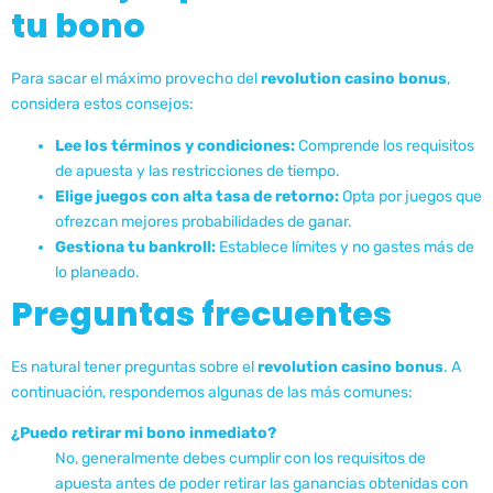
tu bono
Para sacar el máximo provecho del
revolution casino bonus
,
considera estos consejos:
Lee los términos y condiciones:
Comprende los requisitos
de apuesta y las restricciones de tiempo.
Elige juegos con alta tasa de retorno:
Opta por juegos que
ofrezcan mejores probabilidades de ganar.
Gestiona tu bankroll:
Establece límites y no gastes más de
lo planeado.
Preguntas frecuentes
Es natural tener preguntas sobre el
revolution casino bonus
. A
continuación, respondemos algunas de las más comunes:
¿Puedo retirar mi bono inmediato?
No, generalmente debes cumplir con los requisitos de
apuesta antes de poder retirar las ganancias obtenidas con