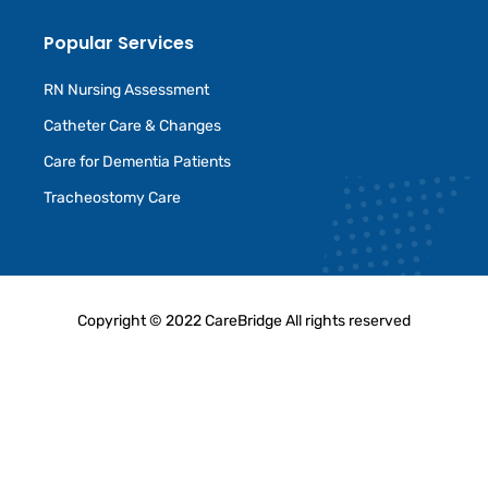
Popular Services
RN Nursing Assessment
Catheter Care & Changes
Care for Dementia Patients
Tracheostomy Care
Copyright © 2022 CareBridge All rights reserved