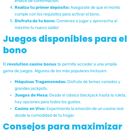
enlace de confirmación.
Realiza tu primer depósito:
Asegúrate de que el monto
cumple con los requisitos para activar el bono.
Disfruta de tu bono:
Comienza a jugar y aprovecha al
máximo tu nuevo saldo!
Juegos disponibles para el
bono
El
revolution casino bonus
te permite acceder a una amplia
gama de juegos. Algunos de los más populares incluyen:
Máquinas Tragamonedas:
Disfruta de temas variados y
grandes jackpots.
Juegos de Mesa:
Desde el clásico blackjack hasta la ruleta,
hay opciones para todos los gustos.
Casino en Vivo:
Experimenta la emoción de un casino real
desde la comodidad de tu hogar.
Consejos para maximizar