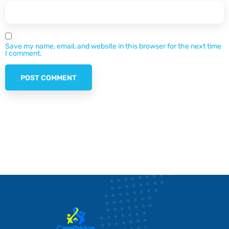
Save my name, email, and website in this browser for the next time
I comment.