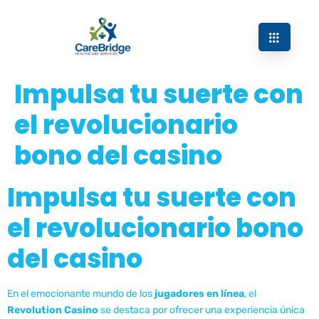
Impulsa tu suerte con
el revolucionario
bono del casino
Impulsa tu suerte con
el revolucionario bono
del casino
En el emocionante mundo de los
jugadores en línea
, el
Revolution Casino
se destaca por ofrecer una experiencia única