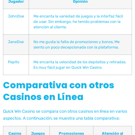
Jugador
Opinión
JohnDoe
Me encanta la variedad de juegos y la interfaz fácil
de usar. Sin embargo, he tenido problemas con la
atención al cliente.
JaneDoe
No me gusta la falta de promociones y bonos. Me
siento un poco decepcionada con la plataforma.
Pepito
Me encanta la velocidad de los depósitos y retiradas.
Es muy fácil jugar en Quick Win Casino.
Comparativa con otros
Casinos en Línea
Quick Win Casino se compara con otros casinos en línea en varios
aspectos. A continuación, se muestra una tabla comparativa:
Casino
Juegos
Promociones
Atención al