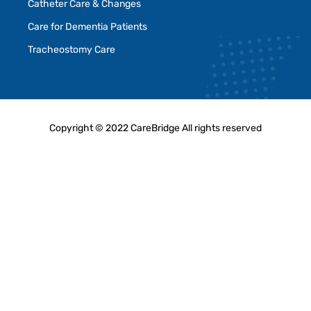
Catheter Care & Changes
Care for Dementia Patients
Tracheostomy Care
Copyright © 2022 CareBridge All rights reserved