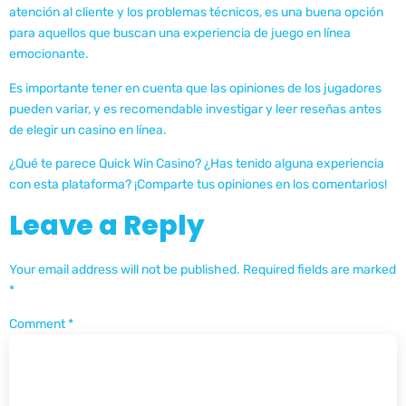
atención al cliente y los problemas técnicos, es una buena opción
para aquellos que buscan una experiencia de juego en línea
emocionante.
Es importante tener en cuenta que las opiniones de los jugadores
pueden variar, y es recomendable investigar y leer reseñas antes
de elegir un casino en línea.
¿Qué te parece Quick Win Casino? ¿Has tenido alguna experiencia
con esta plataforma? ¡Comparte tus opiniones en los comentarios!
Leave a Reply
Your email address will not be published.
Required fields are marked
*
Comment
*