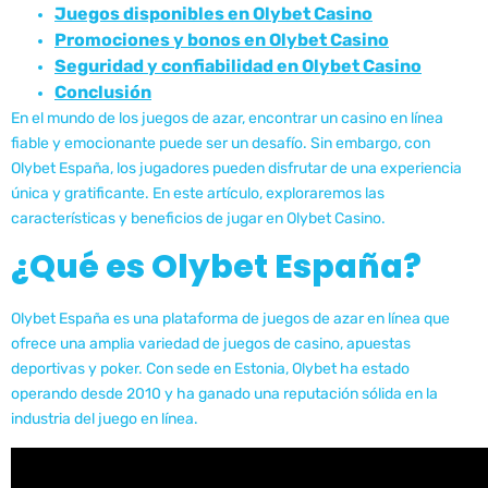
Juegos disponibles en Olybet Casino
Promociones y bonos en Olybet Casino
Seguridad y confiabilidad en Olybet Casino
Conclusión
En el mundo de los juegos de azar, encontrar un casino en línea
fiable y emocionante puede ser un desafío. Sin embargo, con
Olybet España, los jugadores pueden disfrutar de una experiencia
única y gratificante. En este artículo, exploraremos las
características y beneficios de jugar en Olybet Casino.
¿Qué es Olybet España?
Olybet España es una plataforma de juegos de azar en línea que
ofrece una amplia variedad de juegos de casino, apuestas
deportivas y poker. Con sede en Estonia, Olybet ha estado
operando desde 2010 y ha ganado una reputación sólida en la
industria del juego en línea.