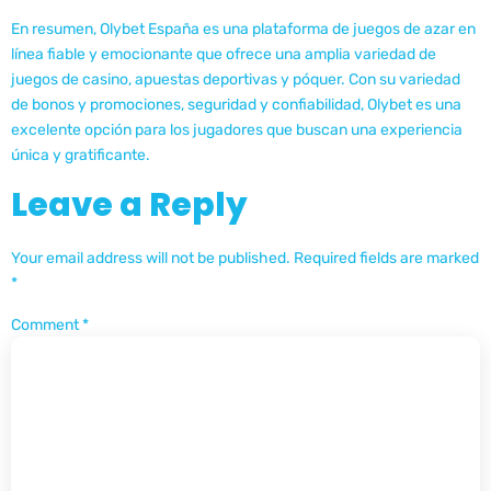
En resumen, Olybet España es una plataforma de juegos de azar en
línea fiable y emocionante que ofrece una amplia variedad de
juegos de casino, apuestas deportivas y póquer. Con su variedad
de bonos y promociones, seguridad y confiabilidad, Olybet es una
excelente opción para los jugadores que buscan una experiencia
única y gratificante.
Leave a Reply
Your email address will not be published.
Required fields are marked
*
Comment
*