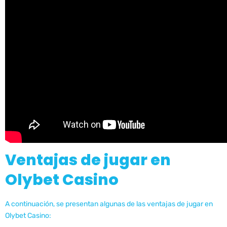
Ventajas de jugar en
Olybet Casino
A continuación, se presentan algunas de las ventajas de jugar en
Olybet Casino: