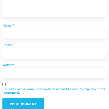
Name
*
Email
*
Website
Save my name, email, and website in this browser for the next time
I comment.