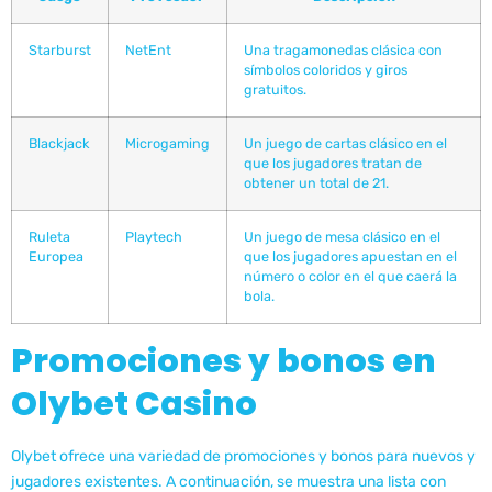
Starburst
NetEnt
Una tragamonedas clásica con
símbolos coloridos y giros
gratuitos.
Blackjack
Microgaming
Un juego de cartas clásico en el
que los jugadores tratan de
obtener un total de 21.
Ruleta
Playtech
Un juego de mesa clásico en el
Europea
que los jugadores apuestan en el
número o color en el que caerá la
bola.
Promociones y bonos en
Olybet Casino
Olybet ofrece una variedad de promociones y bonos para nuevos y
jugadores existentes. A continuación, se muestra una lista con