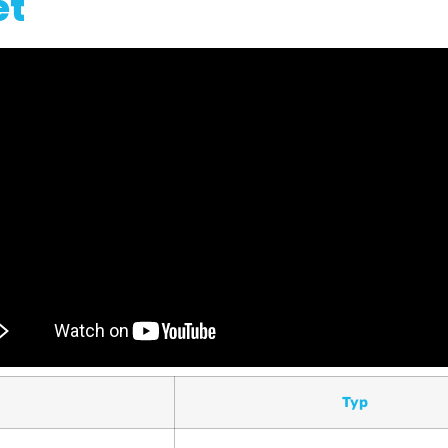
et
Typ