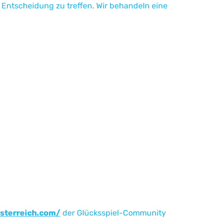
e Entscheidung zu treffen. Wir behandeln eine
osterreich.com/
der Glücksspiel-Community