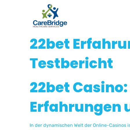
22bet Erfahr
Testbericht
22bet Casino
Erfahrungen 
In der dynamischen Welt der Online-Casinos i