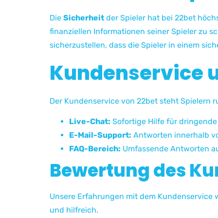
Die
Sicherheit
der Spieler hat bei 22bet höchs
finanziellen Informationen seiner Spieler zu
sicherzustellen, dass die Spieler in einem sic
Kundenservice 
Der Kundenservice von 22bet steht Spielern r
Live-Chat:
Sofortige Hilfe für dringend
E-Mail-Support:
Antworten innerhalb v
FAQ-Bereich:
Umfassende Antworten auf
Bewertung des Ku
Unsere Erfahrungen mit dem Kundenservice wa
und hilfreich.