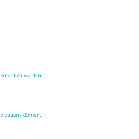
gerecht zu werden:
ge dauern können.