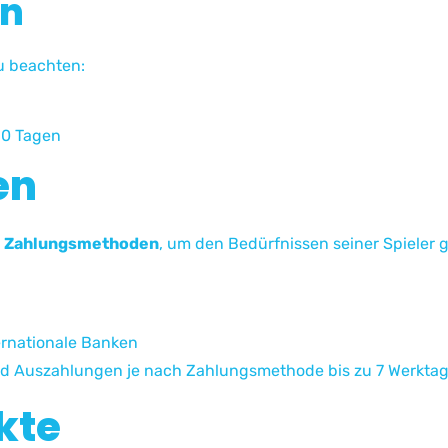
en
zu beachten:
30 Tagen
en
n
Zahlungsmethoden
, um den Bedürfnissen seiner Spieler 
rnationale Banken
end Auszahlungen je nach Zahlungsmethode bis zu 7 Werkta
kte