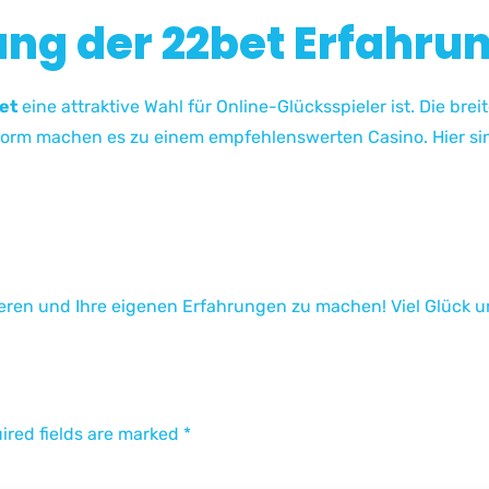
g der 22bet Erfahru
et
eine attraktive Wahl für Online-Glücksspieler ist. Die brei
form machen es zu einem empfehlenswerten Casino. Hier sin
eren und Ihre eigenen Erfahrungen zu machen! Viel Glück un
ired fields are marked
*