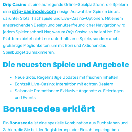
Drip Casino
ist eine aufregende Online-Spielplattform, die Spielern
drip-casinode.com
eine
riesige Auswahl an Spielen bietet,
darunter Slots, Tischspiele und Live-Casino-Optionen. Mit einem
ansprechenden Design und benutzerfreundlicher Navigation wird
jedem Spieler schnell klar, warum
Drip Casino
so beliebt ist. Die
Plattform bietet nicht nur unterhaltsame Spiele, sondern auch
großartige Möglichkeiten, um mit Boni und Aktionen das
Spielbudget zu maximieren.
Die neuesten Spiele und Angebote
Neue Slots: Regelmäßige Updates mit frischen Inhalten
Echtzeit Live-Casino: Interaktion mit echten Dealern
Saisonale Promotionen: Exklusive Angebote zu Feiertagen
und Events
Bonuscodes erklärt
Ein
Bonuscode
ist eine spezielle Kombination aus Buchstaben und
Zahlen, die Sie bei der Registrierung oder Einzahlung eingeben