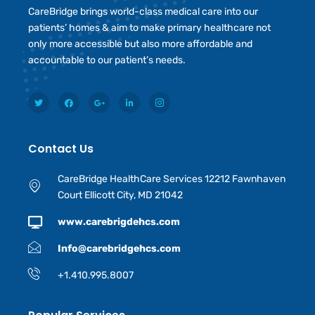
CareBridge brings world-class medical care into our
patients’ homes & aim to make primary healthcare not
only more accessible but also more affordable and
accountable to our patient’s needs.
Contact Us
CareBridge HealthCare Services 12212 Fawnhaven
Court Ellicott City, MD 21042
www.carebrigdehcs.com
Info@carebridgehcs.com
+1.410.995.8007