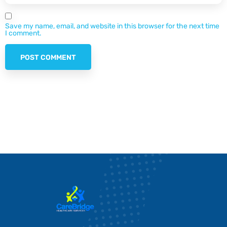
Save my name, email, and website in this browser for the next time
I comment.