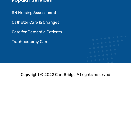
Popular Services
RN Nursing Assessment
Catheter Care & Changes
Care for Dementia Patients
Tracheostomy Care
Copyright © 2022 CareBridge All rights reserved