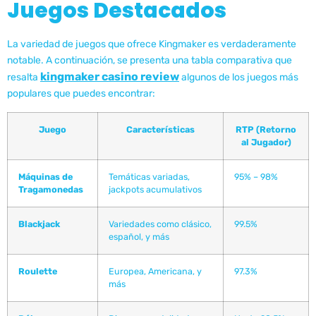
Juegos Destacados
La variedad de juegos que ofrece Kingmaker es verdaderamente
notable. A continuación, se presenta una tabla comparativa que
kingmaker casino review
resalta
algunos de los juegos más
populares que puedes encontrar:
Juego
Características
RTP (Retorno
al Jugador)
Máquinas de
Temáticas variadas,
95% – 98%
Tragamonedas
jackpots acumulativos
Blackjack
Variedades como clásico,
99.5%
español, y más
Roulette
Europea, Americana, y
97.3%
más