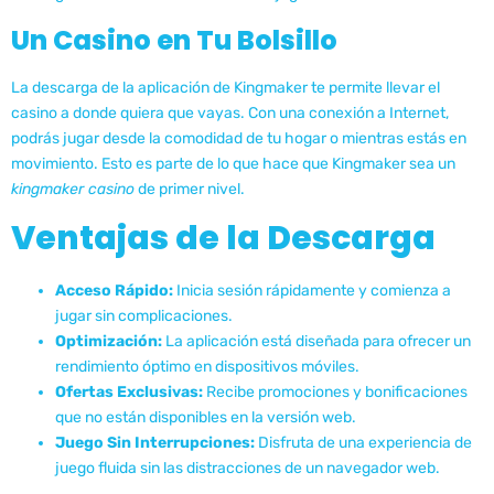
Un Casino en Tu Bolsillo
La descarga de la aplicación de Kingmaker te permite llevar el
casino a donde quiera que vayas. Con una conexión a Internet,
podrás jugar desde la comodidad de tu hogar o mientras estás en
movimiento. Esto es parte de lo que hace que Kingmaker sea un
kingmaker casino
de primer nivel.
Ventajas de la Descarga
Acceso Rápido:
Inicia sesión rápidamente y comienza a
jugar sin complicaciones.
Optimización:
La aplicación está diseñada para ofrecer un
rendimiento óptimo en dispositivos móviles.
Ofertas Exclusivas:
Recibe promociones y bonificaciones
que no están disponibles en la versión web.
Juego Sin Interrupciones:
Disfruta de una experiencia de
juego fluida sin las distracciones de un navegador web.