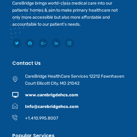
CareBridge brings world-class medical care into our
patients’ homes & aim to make primary healthcare not
only more accessible but also more affordable and
accountable to our patient’s needs.
Contact Us
CareBridge HealthCare Services 12212 Fawnhaven
Court Ellicott City, MD 21042
www.carebrigdehcs.com
Info@carebridgehcs.com
+1.410.995.8007
Popular Services