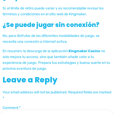
Sí, el límite de retiro puede variar y es recomendable revisar los
términos y condiciones en el sitio web de Kingmaker.
¿Se puede jugar sin conexión?
No, para disfrutar de las diferentes modalidades de juego, se
necesita una conexión a Internet activa.
En resumen, la descarga de la aplicación
Kingmaker Casino
no
solo mejora tu acceso, sino que también añade valor a tu
experiencia de juego. Prepara tus estrategias y buena suerte en tu
próxima aventura de juego.
Leave a Reply
Your email address will not be published.
Required fields are marked
*
Comment
*