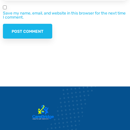
Save my name, email, and website in this browser for the next time
I comment.