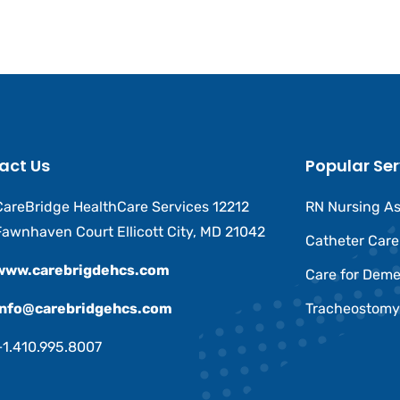
act Us
Popular Ser
CareBridge HealthCare Services 12212
RN Nursing A
Fawnhaven Court Ellicott City, MD 21042
Catheter Car
www.carebrigdehcs.com
Care for Deme
Info@carebridgehcs.com
Tracheostomy
+1.410.995.8007