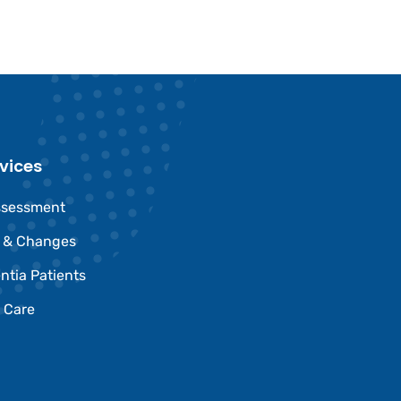
vices
ssessment
e & Changes
ntia Patients
 Care