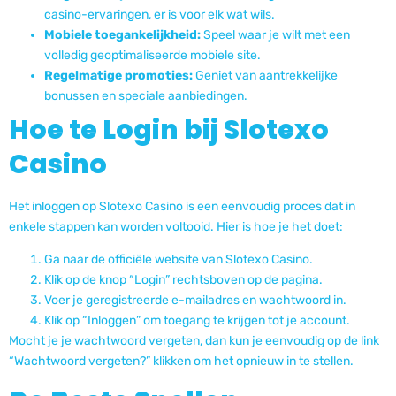
casino-ervaringen, er is voor elk wat wils.
Mobiele toegankelijkheid:
Speel waar je wilt met een
volledig geoptimaliseerde mobiele site.
Regelmatige promoties:
Geniet van aantrekkelijke
bonussen en speciale aanbiedingen.
Hoe te Login bij Slotexo
Casino
Het inloggen op Slotexo Casino is een eenvoudig proces dat in
enkele stappen kan worden voltooid. Hier is hoe je het doet:
Ga naar de officiële website van Slotexo Casino.
Klik op de knop “Login” rechtsboven op de pagina.
Voer je geregistreerde e-mailadres en wachtwoord in.
Klik op “Inloggen” om toegang te krijgen tot je account.
Mocht je je wachtwoord vergeten, dan kun je eenvoudig op de link
“Wachtwoord vergeten?” klikken om het opnieuw in te stellen.