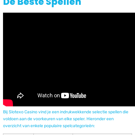
De Beste Spellen
Bij Slotexo Casino vind je een indrukwekkende selectie spellen die
voldoen aan de voorkeuren van elke speler. Hieronder een
overzicht van enkele populaire spelcategorieën: