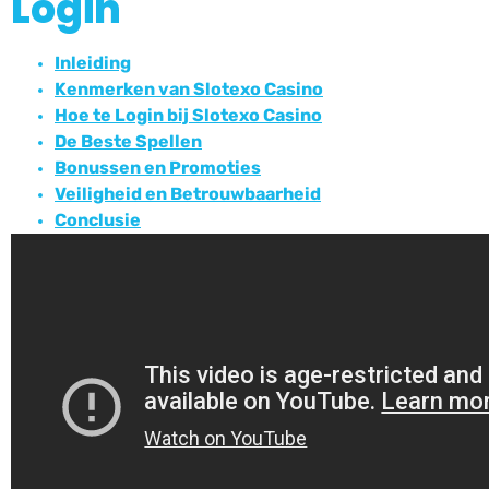
Login
Inleiding
Kenmerken van Slotexo Casino
Hoe te Login bij Slotexo Casino
De Beste Spellen
Bonussen en Promoties
Veiligheid en Betrouwbaarheid
Conclusie