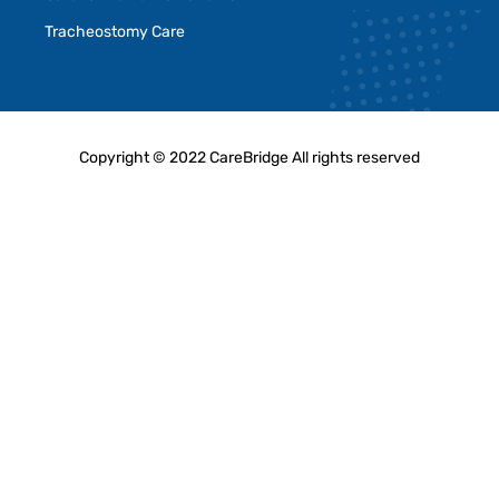
Tracheostomy Care
Copyright © 2022 CareBridge All rights reserved