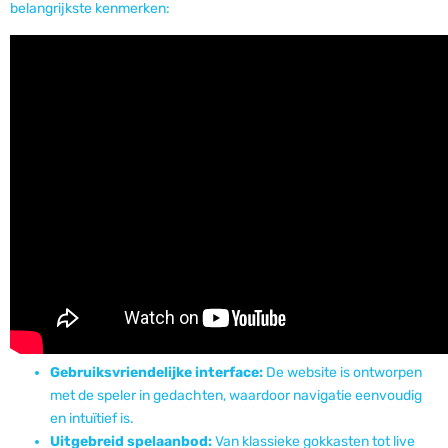
belangrijkste kenmerken:
Gebruiksvriendelijke interface:
De website is ontworpen
met de speler in gedachten, waardoor navigatie eenvoudig
en intuïtief is.
Uitgebreid spelaanbod:
Van klassieke gokkasten tot live