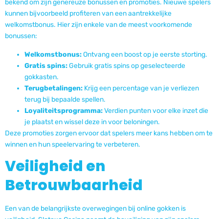
bekend om zijn genereuze bonussen en promoties. Nieuwe spelers
kunnen bijvoorbeeld profiteren van een aantrekkelijke
welkomstbonus. Hier zijn enkele van de meest voorkomende
bonussen:
Welkomstbonus:
Ontvang een boost op je eerste storting.
Gratis spins:
Gebruik gratis spins op geselecteerde
gokkasten.
Terugbetalingen:
Krijg een percentage van je verliezen
terug bij bepaalde spellen.
Loyaliteitsprogramma:
Verdien punten voor elke inzet die
je plaatst en wissel deze in voor beloningen.
Deze promoties zorgen ervoor dat spelers meer kans hebben om te
winnen en hun speelervaring te verbeteren.
Veiligheid en
Betrouwbaarheid
Een van de belangrijkste overwegingen bij online gokken is