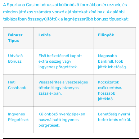
A Sportuna Casino bónuszai különböző formákban érkeznek, és
minden játékos számára vonzó ajánlatokat kínálnak. Az alábbi
táblázatban összegyűjtöttük a legnépszerűbb bónusz típusokat:
Bónusz
Leírás
Előnyök
Típus
Üdvözlő
Első befizetésnél kapott
Magasabb
Bónusz
extra összeg vagy
bankroll, több
ingyenes pörgetések.
játék lehetőség.
Heti
Visszatérítés a veszteséges
Kockázatok
Cashback
téteknél egy bizonyos
csökkentése,
százalékban.
hosszabb
játékidő.
Ingyenes
Különböző nyerőgépeken
Lehetőség nyerni
Pörgetések
használható ingyenes
befektetés nélkül.
pörgetések.