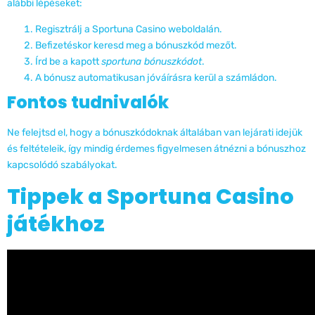
alábbi lépéseket:
Regisztrálj a Sportuna Casino weboldalán.
Befizetéskor keresd meg a bónuszkód mezőt.
Írd be a kapott
sportuna bónuszkódot
.
A bónusz automatikusan jóváírásra kerül a számládon.
Fontos tudnivalók
Ne felejtsd el, hogy a bónuszkódoknak általában van lejárati idejük
és feltételeik, így mindig érdemes figyelmesen átnézni a bónuszhoz
kapcsolódó szabályokat.
Tippek a Sportuna Casino
játékhoz