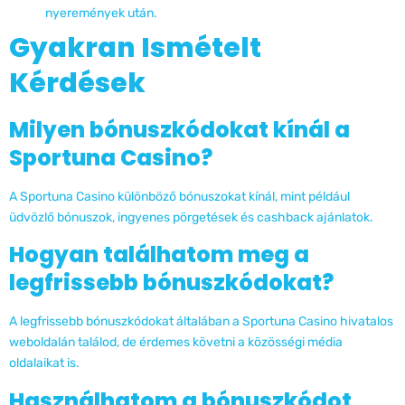
nyeremények után.
Gyakran Ismételt
Kérdések
Milyen bónuszkódokat kínál a
Sportuna Casino?
A Sportuna Casino különböző bónuszokat kínál, mint például
üdvözlő bónuszok, ingyenes pörgetések és cashback ajánlatok.
Hogyan találhatom meg a
legfrissebb bónuszkódokat?
A legfrissebb bónuszkódokat általában a Sportuna Casino hivatalos
weboldalán találod, de érdemes követni a közösségi média
oldalaikat is.
Használhatom a bónuszkódot