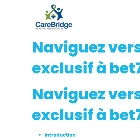
Naviguez vers
exclusif à bet
Naviguez vers
exclusif à bet
Introduction