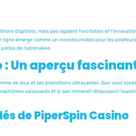
éthore d’options, mais peu égalent l’excitation et l’innovati
o en ligne émerge comme un incontournable pour les amateurs
 portes de l’adrénaline.
 : Un aperçu fascinan
amme de jeux et ses promotions attrayantes. Que vous soye
graphismes saisissants et le son immersif réhaussent l’expér
lés de PiperSpin Casino