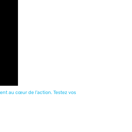
ent au cœur de l’action. Testez vos