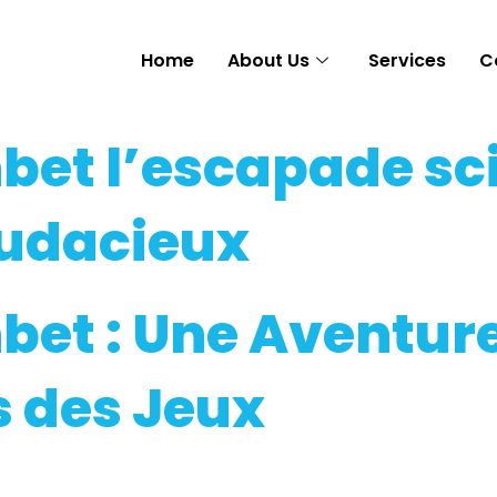
Home
About Us
Services
C
bet l’escapade sci
audacieux
bet : Une Aventur
s des Jeux