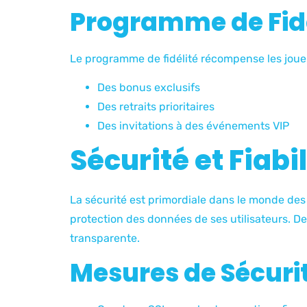
Programme de Fidé
Le programme de fidélité récompense les joue
Des bonus exclusifs
Des retraits prioritaires
Des invitations à des événements VIP
Sécurité et Fiabil
La sécurité est primordiale dans le monde des
protection des données de ses utilisateurs. De
transparente.
Mesures de Sécuri