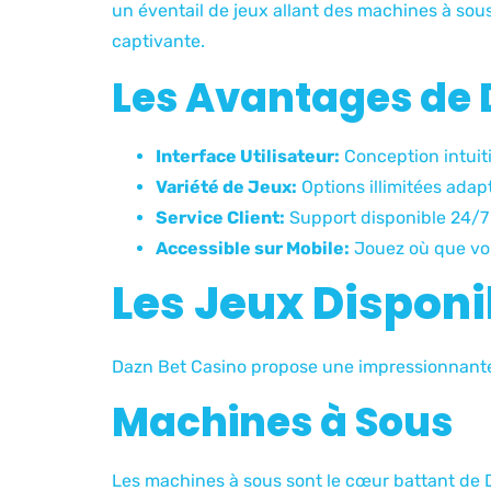
un éventail de jeux allant des machines à sous
captivante.
Les Avantages de 
Interface Utilisateur:
Conception intuiti
Variété de Jeux:
Options illimitées adap
Service Client:
Support disponible 24/7 
Accessible sur Mobile:
Jouez où que vou
Les Jeux Disponi
Dazn Bet Casino propose une impressionnante c
Machines à Sous
Les machines à sous sont le cœur battant de 