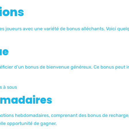
ions
 joueurs avec une variété de bonus alléchants. Voici quel
ue
ficier d’un bonus de bienvenue généreux. Ce bonus peut in
s à sous
omadaires
omotions hebdomadaires, comprenant des bonus de recharge, 
lle opportunité de gagner.