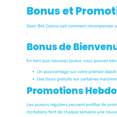
Bonus et Promot
Dazn Bet Casino sait comment récompenser ses
:
Bonus de Bienven
En tant que nouveau joueur, vous pouvez béné
Un pourcentage sur votre premier dépôt
Des tours gratuits sur certaines machine
Promotions Hebd
Les joueurs réguliers peuvent profiter de pr
incitations font de chaque semaine une nouve