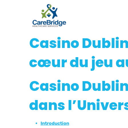
Casino Dublin
cœur du jeu 
Casino Dublin
dans l’Univer
Introduction