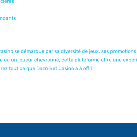
ncières
endants
asino se démarque par sa diversité de jeux, ses promotions
e ou un joueur chevronné, cette plateforme offre une expéri
ez tout ce que Dazn Bet Casino a à offrir !