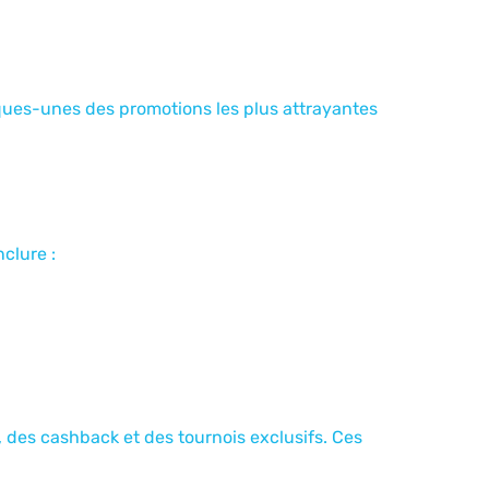
ques-unes des promotions les plus attrayantes
clure :
des cashback et des tournois exclusifs. Ces