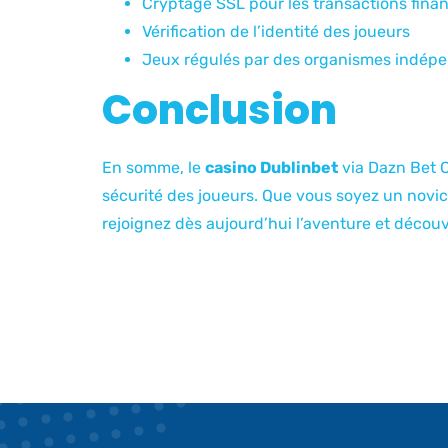
Cryptage SSL pour les transactions fina
Vérification de l’identité des joueurs
Jeux régulés par des organismes indép
Conclusion
En somme, le
casino Dublinbet
via Dazn Bet C
sécurité des joueurs. Que vous soyez un novic
rejoignez dès aujourd’hui l’aventure et découvr