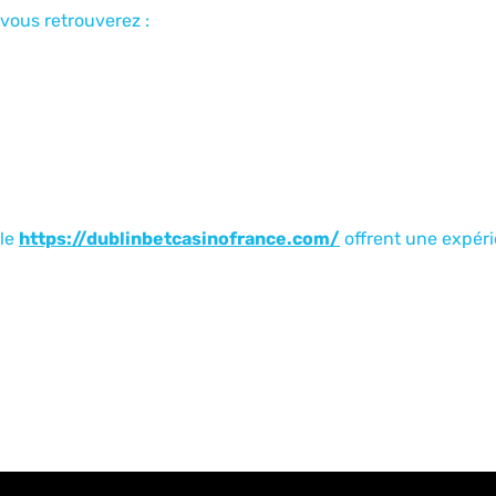
 vous retrouverez :
ble
https://dublinbetcasinofrance.com/
offrent une expéri