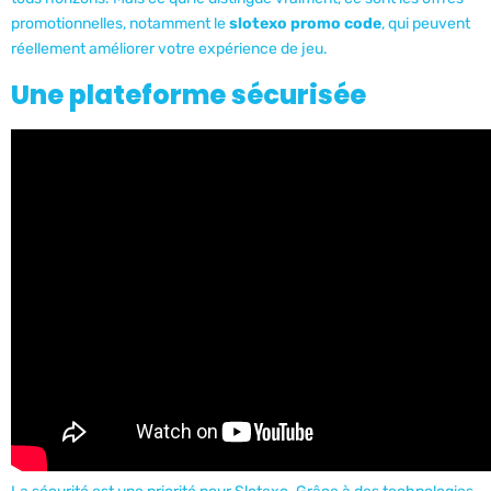
promotionnelles, notamment le
slotexo promo code
, qui peuvent
réellement améliorer votre expérience de jeu.
Une plateforme sécurisée