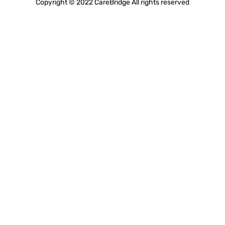
Copyright © 2022 CareBridge All rights reserved