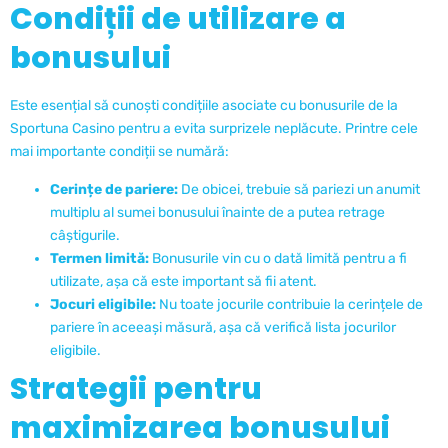
Condiții de utilizare a
bonusului
Este esențial să cunoști condițiile asociate cu bonusurile de la
Sportuna Casino pentru a evita surprizele neplăcute. Printre cele
mai importante condiții se numără:
Cerințe de pariere:
De obicei, trebuie să pariezi un anumit
multiplu al sumei bonusului înainte de a putea retrage
câștigurile.
Termen limită:
Bonusurile vin cu o dată limită pentru a fi
utilizate, așa că este important să fii atent.
Jocuri eligibile:
Nu toate jocurile contribuie la cerințele de
pariere în aceeași măsură, așa că verifică lista jocurilor
eligibile.
Strategii pentru
maximizarea bonusului