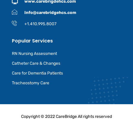
www.carebrigdehcs.com
Info@carebridgehcs.com
+1.410.995.8007
Popular Services
RN Nursing Assessment
Catheter Care & Changes
Care for Dementia Patients
Tracheostomy Care
Copyright © 2022 CareBridge All rights reserved