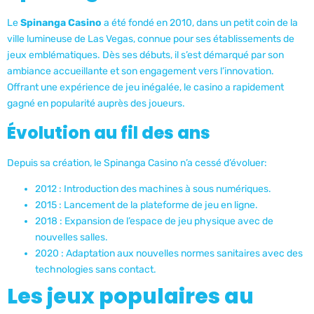
Le
Spinanga Casino
a été fondé en 2010, dans un petit coin de la
ville lumineuse de Las Vegas, connue pour ses établissements de
jeux emblématiques. Dès ses débuts, il s’est démarqué par son
ambiance accueillante et son engagement vers l’innovation.
Offrant une expérience de jeu inégalée, le casino a rapidement
gagné en popularité auprès des joueurs.
Évolution au fil des ans
Depuis sa création, le Spinanga Casino n’a cessé d’évoluer:
2012 : Introduction des machines à sous numériques.
2015 : Lancement de la plateforme de jeu en ligne.
2018 : Expansion de l’espace de jeu physique avec de
nouvelles salles.
2020 : Adaptation aux nouvelles normes sanitaires avec des
technologies sans contact.
Les jeux populaires au