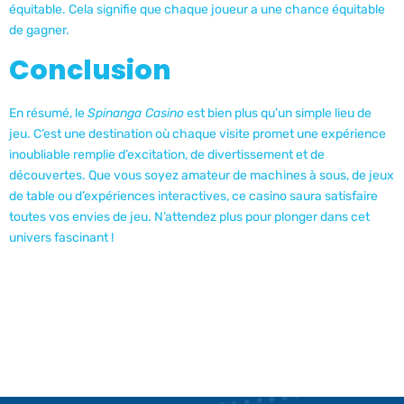
équitable. Cela signifie que chaque joueur a une chance équitable
de gagner.
Conclusion
En résumé, le
Spinanga Casino
est bien plus qu’un simple lieu de
jeu. C’est une destination où chaque visite promet une expérience
inoubliable remplie d’excitation, de divertissement et de
découvertes. Que vous soyez amateur de machines à sous, de jeux
de table ou d’expériences interactives, ce casino saura satisfaire
toutes vos envies de jeu. N’attendez plus pour plonger dans cet
univers fascinant !