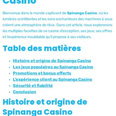
Casino
Bienvenue dans le monde captivant de
Spinanga Casino
, où les
lumières scintillantes et les sons enchanteurs des machines à sous
créent une atmosphère de rêve. Dans cet article, nous explorerons
les multiples facettes de ce casino d’exception, ses jeux, ses offres
et l’expérience inoubliable qu’il propose à ses visiteurs.
Table des matières
Histoire et origine de Spinanga Casino
Les jeux populaires au Spinanga Casino
Promotions et bonus offerts
L’expérience client au Spinanga Casino
Sécurité et fiabilité
Conclusion
Histoire et origine de
Spinanga Casino