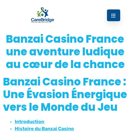
Banzai Casino France
une aventure ludique
au cœur de la chance
Banzai Casino France :
Une Évasion Énergique
vers le Monde du Jeu
Introduction
Histoire du Banzai Casino