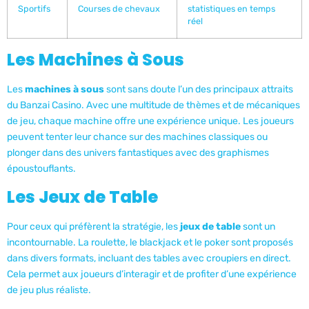
Sportifs
Courses de chevaux
statistiques en temps
réel
Les Machines à Sous
Les
machines à sous
sont sans doute l’un des principaux attraits
du Banzai Casino. Avec une multitude de thèmes et de mécaniques
de jeu, chaque machine offre une expérience unique. Les joueurs
peuvent tenter leur chance sur des machines classiques ou
plonger dans des univers fantastiques avec des graphismes
époustouflants.
Les Jeux de Table
Pour ceux qui préfèrent la stratégie, les
jeux de table
sont un
incontournable. La roulette, le blackjack et le poker sont proposés
dans divers formats, incluant des tables avec croupiers en direct.
Cela permet aux joueurs d’interagir et de profiter d’une expérience
de jeu plus réaliste.