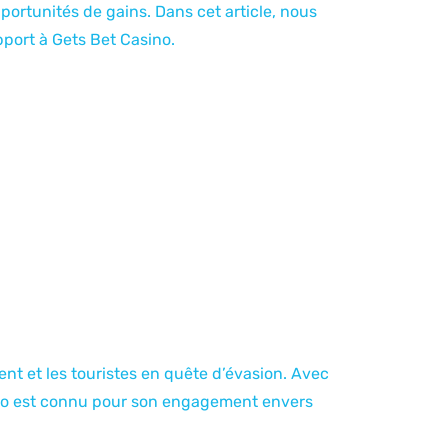
pportunités de gains. Dans cet article, nous
pport à Gets Bet Casino.
nt et les touristes en quête d’évasion. Avec
ino est connu pour son engagement envers