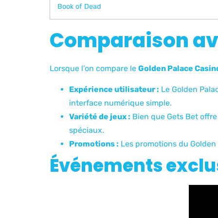
Book of Dead
Comparaison ave
Lorsque l’on compare le
Golden Palace Casin
Expérience utilisateur :
Le Golden Palac
interface numérique simple.
Variété de jeux :
Bien que Gets Bet offre
spéciaux.
Promotions :
Les promotions du Golden P
Événements exclus