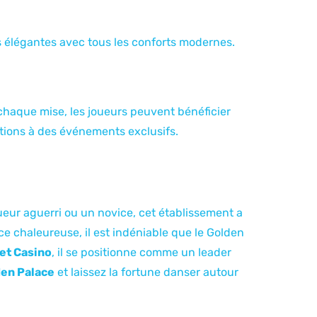
élégantes avec tous les conforts modernes.
haque mise, les joueurs peuvent bénéficier
tions à des événements exclusifs.
eur aguerri ou un novice, cet établissement a
 chaleureuse, il est indéniable que le Golden
et Casino
, il se positionne comme un leader
en Palace
et laissez la fortune danser autour