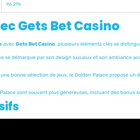
96.21%
c Gets Bet Casino
o
avec
Gets Bet Casino
, plusieurs éléments clés se distingu
e se démarque par son design luxueux et son ambiance accue
 une bonne sélection de jeux, le Golden Palace propose un 
alace sont souvent plus généreuses, incluant des bonus sur
ifs