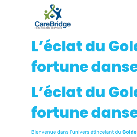
L’éclat du Go
fortune danse
L’éclat du Go
fortune danse
Bienvenue dans l’univers étincelant du
Golde