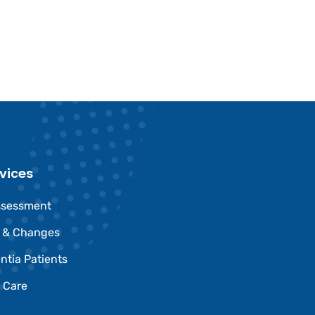
vices
ssessment
e & Changes
ntia Patients
 Care