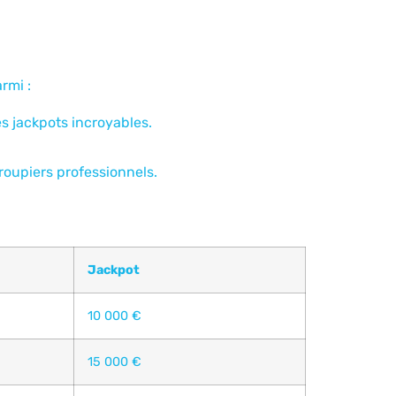
rmi :
s jackpots incroyables.
croupiers professionnels.
Jackpot
10 000 €
15 000 €