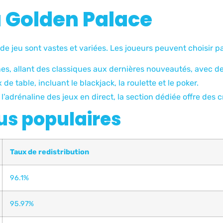
u Golden Palace
s de jeu sont vastes et variées. Les joueurs peuvent choisir pa
es, allant des classiques aux dernières nouveautés, avec de
 table, incluant le blackjack, la roulette et le poker.
l’adrénaline des jeux en direct, la section dédiée offre des 
us populaires
Taux de redistribution
96.1%
95.97%