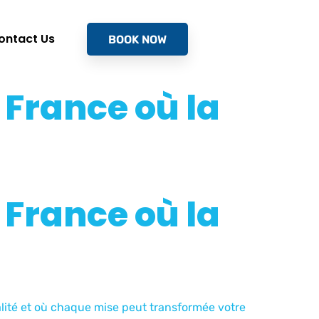
ontact Us
BOOK NOW
 France où la
 France où la
éalité et où chaque mise peut transformée votre