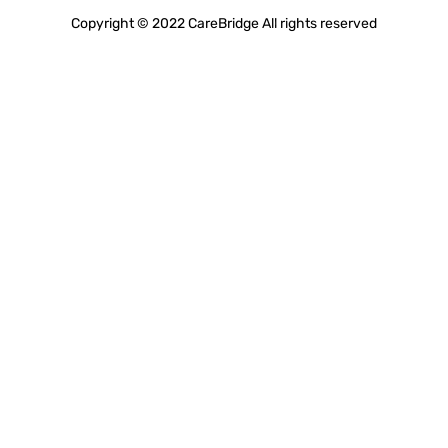
Copyright © 2022 CareBridge All rights reserved