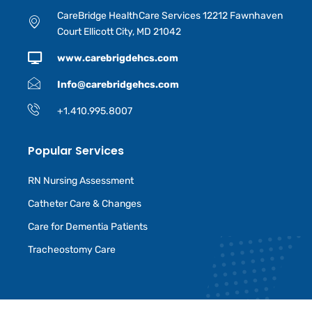
CareBridge HealthCare Services 12212 Fawnhaven
Court Ellicott City, MD 21042
www.carebrigdehcs.com
Info@carebridgehcs.com
+1.410.995.8007
Popular Services
RN Nursing Assessment
Catheter Care & Changes
Care for Dementia Patients
Tracheostomy Care