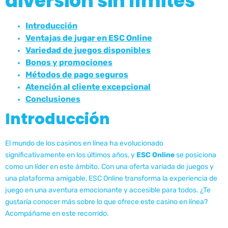
diversión sin límites
Introducción
Ventajas de jugar en ESC Online
Variedad de juegos disponibles
Bonos y promociones
Métodos de pago seguros
Atención al cliente excepcional
Conclusiones
Introducción
El mundo de los casinos en línea ha evolucionado
significativamente en los últimos años, y
ESC Online
se posiciona
como un líder en este ámbito. Con una oferta variada de juegos y
una plataforma amigable, ESC Online transforma la experiencia de
juego en una aventura emocionante y accesible para todos. ¿Te
gustaría conocer más sobre lo que ofrece este casino en línea?
Acompáñame en este recorrido.