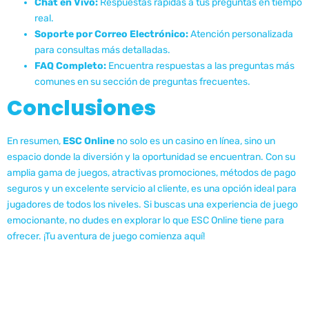
Chat en Vivo:
Respuestas rápidas a tus preguntas en tiempo
real.
Soporte por Correo Electrónico:
Atención personalizada
para consultas más detalladas.
FAQ Completo:
Encuentra respuestas a las preguntas más
comunes en su sección de preguntas frecuentes.
Conclusiones
En resumen,
ESC Online
no solo es un casino en línea, sino un
espacio donde la diversión y la oportunidad se encuentran. Con su
amplia gama de juegos, atractivas promociones, métodos de pago
seguros y un excelente servicio al cliente, es una opción ideal para
jugadores de todos los niveles. Si buscas una experiencia de juego
emocionante, no dudes en explorar lo que ESC Online tiene para
ofrecer. ¡Tu aventura de juego comienza aquí!