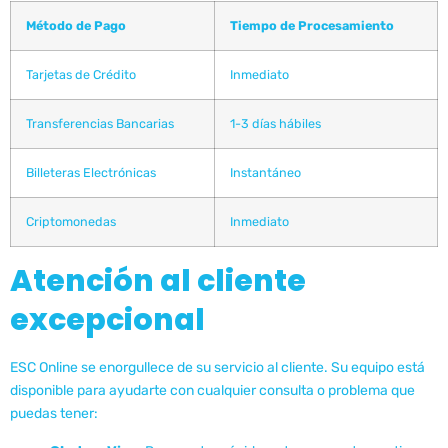
Método de Pago
Tiempo de Procesamiento
Tarjetas de Crédito
Inmediato
Transferencias Bancarias
1-3 días hábiles
Billeteras Electrónicas
Instantáneo
Criptomonedas
Inmediato
Atención al cliente
excepcional
ESC Online se enorgullece de su servicio al cliente. Su equipo está
disponible para ayudarte con cualquier consulta o problema que
puedas tener: