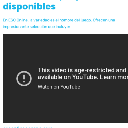
disponibles
En ESC Online, la variedad es el nombre del juego. Ofrecen una
impresionante selección que incluye: