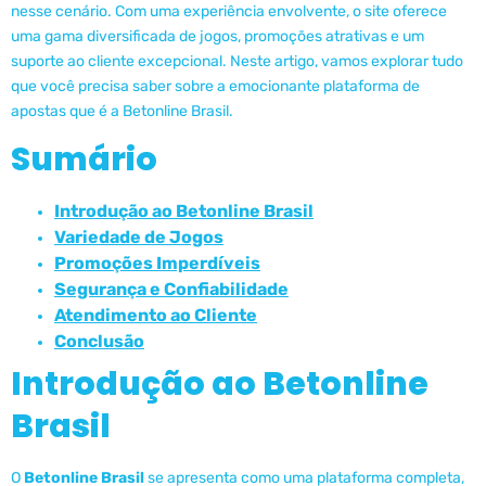
nesse cenário. Com uma experiência envolvente, o site oferece
uma gama diversificada de jogos, promoções atrativas e um
suporte ao cliente excepcional. Neste artigo, vamos explorar tudo
que você precisa saber sobre a emocionante plataforma de
apostas que é a Betonline Brasil.
Sumário
Introdução ao Betonline Brasil
Variedade de Jogos
Promoções Imperdíveis
Segurança e Confiabilidade
Atendimento ao Cliente
Conclusão
Introdução ao Betonline
Brasil
O
Betonline Brasil
se apresenta como uma plataforma completa,