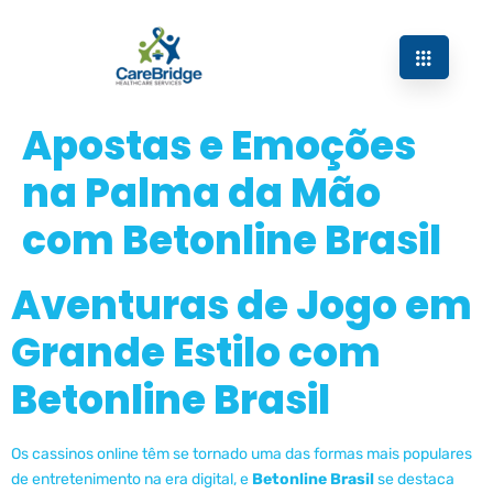
Apostas e Emoções
na Palma da Mão
com Betonline Brasil
Aventuras de Jogo em
Grande Estilo com
Betonline Brasil
Os cassinos online têm se tornado uma das formas mais populares
de entretenimento na era digital, e
Betonline Brasil
se destaca