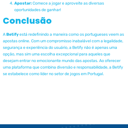
Apostar:
Comece a jogar e aproveite as diversas
oportunidades de ganhar!
Conclusão
A
Betify
está redefinindo a maneira como os portugueses veem as
apostas online. Com um compromisso inabalável com a legalidade,
segurança e experiência do usuário, a Betify não é apenas uma
opção, mas sim uma escolha excepcional para aqueles que
desejam entrar no emocionante mundo das apostas. Ao oferecer
uma plataforma que combina diversão e responsabilidade, a Betify
se estabelece como líder no setor de jogos em Portugal.