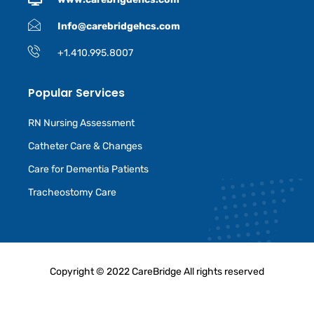
Info@carebridgehcs.com
+1.410.995.8007
Popular Services
RN Nursing Assessment
Catheter Care & Changes
Care for Dementia Patients
Tracheostomy Care
Copyright © 2022 CareBridge All rights reserved