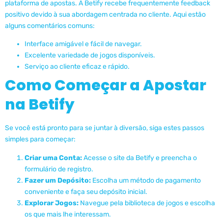
plataforma de apostas. A Betify recebe frequentemente feedback
positivo devido à sua abordagem centrada no cliente. Aqui estão
alguns comentários comuns:
Interface amigável e fácil de navegar.
Excelente variedade de jogos disponíveis.
Serviço ao cliente eficaz e rápido.
Como Começar a Apostar
na Betify
Se você está pronto para se juntar à diversão, siga estes passos
simples para começar:
Criar uma Conta:
Acesse o site da Betify e preencha o
formulário de registro.
Fazer um Depósito:
Escolha um método de pagamento
conveniente e faça seu depósito inicial.
Explorar Jogos:
Navegue pela biblioteca de jogos e escolha
os que mais lhe interessam.