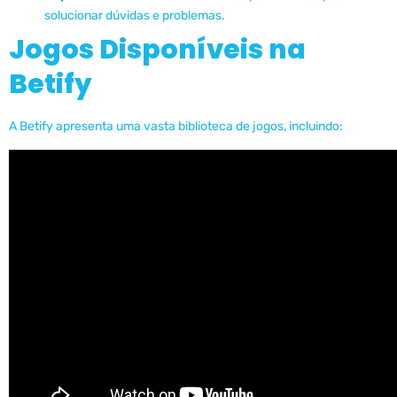
solucionar dúvidas e problemas.
Jogos Disponíveis na
Betify
A Betify apresenta uma vasta biblioteca de jogos, incluindo: