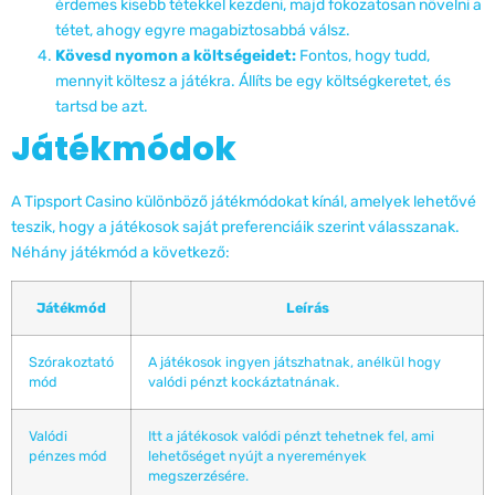
érdemes kisebb tétekkel kezdeni, majd fokozatosan növelni a
tétet, ahogy egyre magabiztosabbá válsz.
Kövesd nyomon a költségeidet:
Fontos, hogy tudd,
mennyit költesz a játékra. Állíts be egy költségkeretet, és
tartsd be azt.
Játékmódok
A Tipsport Casino különböző játékmódokat kínál, amelyek lehetővé
teszik, hogy a játékosok saját preferenciáik szerint válasszanak.
Néhány játékmód a következő:
Játékmód
Leírás
Szórakoztató
A játékosok ingyen játszhatnak, anélkül hogy
mód
valódi pénzt kockáztatnának.
Valódi
Itt a játékosok valódi pénzt tehetnek fel, ami
pénzes mód
lehetőséget nyújt a nyeremények
megszerzésére.