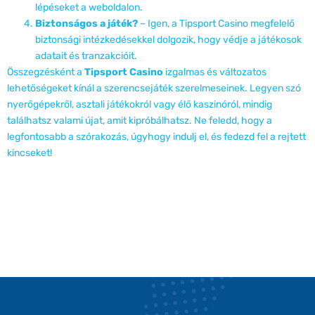
lépéseket a weboldalon.
Biztonságos a játék?
– Igen, a Tipsport Casino megfelelő
biztonsági intézkedésekkel dolgozik, hogy védje a játékosok
adatait és tranzakcióit.
Összegzésként a
Tipsport Casino
izgalmas és változatos
lehetőségeket kínál a szerencsejáték szerelmeseinek. Legyen szó
nyerőgépekről, asztali játékokról vagy élő kaszinóról, mindig
találhatsz valami újat, amit kipróbálhatsz. Ne feledd, hogy a
legfontosabb a szórakozás, úgyhogy indulj el, és fedezd fel a rejtett
kincseket!