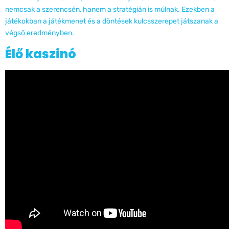
nemcsak a szerencsén, hanem a stratégián is múlnak. Ezekben a
játékokban a játékmenet és a döntések kulcsszerepet játszanak a
végső eredményben.
Élő kaszinó