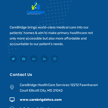
CareBridge brings world-class medical care into our
patients’ homes & aim to make primary healthcare not
only more accessible but also more affordable and
accountable to our patient’s needs.
Contact Us
CareBridge HealthCare Services 12212 Fawnhaven
Court Ellicott City, MD 21042
www.carebrigdehcs.com