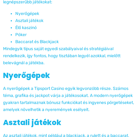
legnépszerűbb játékokat:
Nyerőgépek
Asztali játékok
Élő kaszinó
Póker
Baccarat és Blackjack
Mindegyik típus saját egyedi szabályaival és stratégiáival
rendelkezik, így fontos, hogy tisztában legyél azokkal, mielőtt
belevágnál a játékba.
Nyerőgépek
A nyerőgépek a Tipsport Casino egyik legvonzóbb része. Számos
téma, grafika és jackpot várja a játékosokat. A modern nyerőgépek
gyakran tartalmaznak bónusz funkciókat és ingyenes pörgetéseket,
amelyek növelhetik a nyeremények esélyeit.
Asztali játékok
Az asztali játékok, mint például a blackjack, a rulett és a baccarat,