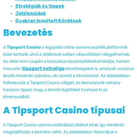
Stratégiák és tippek
Játékmódok
Gyakran Ismételt Kérdések
Bevezetés
A
Tipsport Casino
a legújabb online szerencsejáték platformok
közé tartozik, ahol a játékosok széles választékból válogathatnak.
Az oldal nem csupán a klasszikus kaszinójátékokat kínálja, hanem
tipsport extraliga
innovatív
lehetőségeket is, amelyek vonzóvá
teszik mindenki számára, aki szereti a kihívásokat. Az alábbiakban
felfedezzük a Tipsport Casino világát, és bemutatunk néhány
hasznos tippet, hogy a lehető legtöbbet hozhasd ki az
élményeidből.
A Tipsport Casino típusai
A Tipsport Casino számos különböző játékot kínál, így mindenki
megtalálhatja a kedvére valót. Az alábbiakban felsoroljuk a